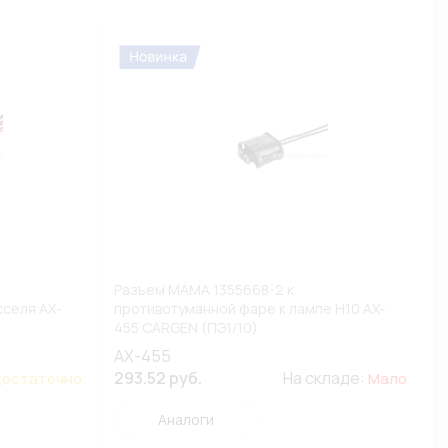
Разъем МАМА 1355668-2 к
сселя AX-
противотуманной фаре к лампе H10 AX-
455 CARGEN (ПЭ1/10)
AX-455
293.52 руб.
На складе:
остаточно
Мало
Аналоги