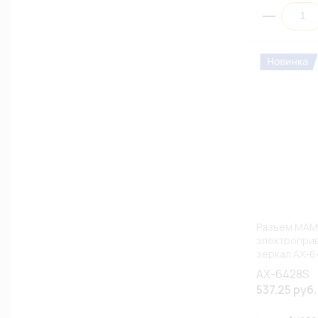
Разъем МАМА
электропри
зеркал AX-6
AX-6428S
537.25 руб.