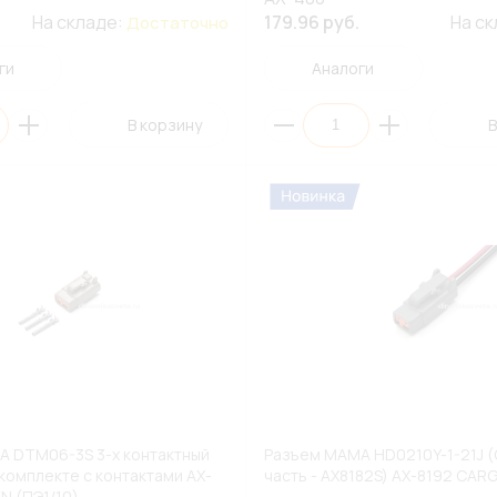
На складе:
179.96 руб.
На с
Достаточно
ги
Аналоги
В корзину
В
 DTM06-3S 3-х контактный
Разъем МАМА HD0210Y-1-21J (
 комплекте с контактами AX-
часть - AX8182S) AX-8192 CARG
N (ПЭ1/10)