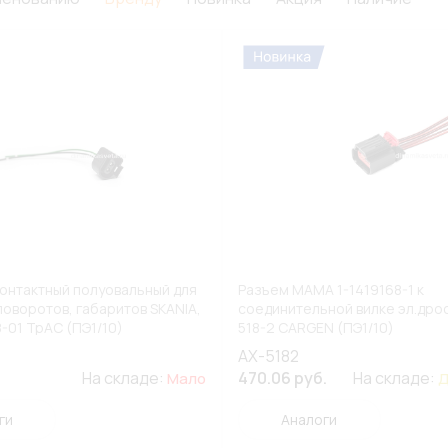
контактный полуовальный для
Разъем МАМА 1-1419168-1 к
поворотов, габаритов SKANIA,
соединительной вилке эл.дро
-01 ТрАС (ПЭ1/10)
518-2 CARGEN (ПЭ1/10)
AX-5182
На складе:
470.06 руб.
На складе:
Мало
Д
ги
Аналоги