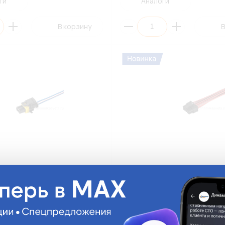
ги
Аналоги
В корзину
В
 1928403137 датчика
Разъем МАМА 43025-1000 к б
й жидкости AX-516-2 CARGEN
управления стеклоподъемника
двери водителя AX-904 CARGE
AX-904
На складе:
352.51 руб.
На с
Мало