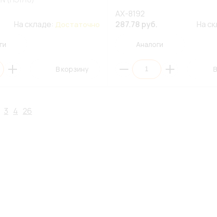
AX-8192
На складе:
287.78 руб.
На с
Достаточно
ги
Аналоги
В корзину
В
3
4
26