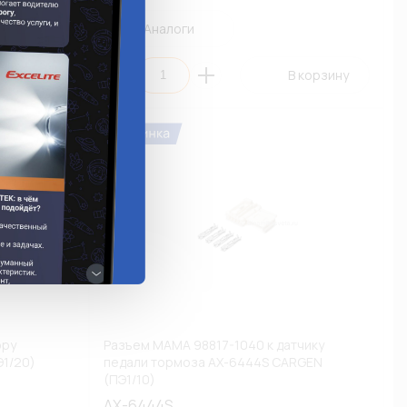
Аналоги
 корзину
В корзину
ору
Разъем МАМА 98817-1040 к датчику
1/20)
педали тормоза AX-6444S CARGEN
(ПЭ1/10)
AX-6444S