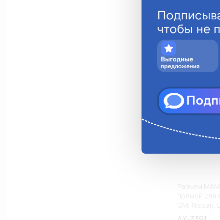
Анало
Разъем МАМА
прямой для 
GM, Nissan, 
проводами A
AX-3391