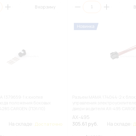
В корзину
В
 1379659-1 к кнопке
Разъем МАМА 174044-2 к блок
вода положения боковых
управления электроусилител
428S CARGEN (ПЭ1/10)
двери водителя AX-495 CARGE
AX-495
На складе:
305.61 руб.
На складе:
Достаточно
Д