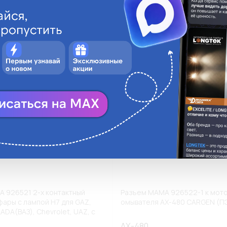
ги
Аналоги
В корзину
В
 926521 2-х контактный
Разъем МАМА 926522-1 к мот
фары с лампой H7 для GAZ,
омывателя AX-480 CARGEN (ПЭ
LADA(ВАЗ), Chevrolet, UAZ, с
X-339-1 CARGEN (ПЭ1/20)
AX-480