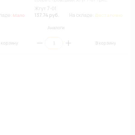
(ПЭ1/10)
Жгут 7-01
кладе:
137.74 руб.
На складе:
Мало
Достаточно
Аналоги
 корзину
В корзину