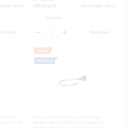
кладе:
236.47 руб.
На складе:
Мало
Мало
Аналоги
 корзину
В корзину
Ответная
Разъем МАМА АМР 2-х контактный
EN (ПЭ1/10)
квадратный (282189-01) гнездовой в
сборе с проводами Жгут 7-01 ТрАС