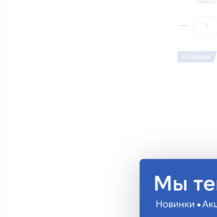
Анало
Разъем МАМА
охлаждающе
(ПЭ1/10)
AX-516-2
233.32 руб.