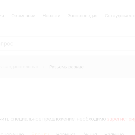
ия
О компании
Новости
Энциклопедия
Сотрудничест
ы соединительные
Разъемы разные
лучить специальное предложение, необходимо
зарегистри
менованию
Бренду
Новинка
Акция
Наличие