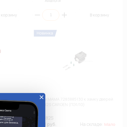
Аналоги
 корзину
В корзину
локу
Разъем МАМА 7283885130 к замку дверей
ми и замка
AX-6682S CARGEN (ПЭ1/10)
N (ПЭ1/10)
AX-6682S
кладе:
308.71 руб.
На складе:
Мало
Мало