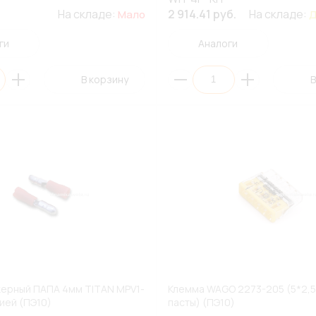
На складе:
2 914.41 руб.
На складе:
Мало
Д
ги
Аналоги
В корзину
В
ерный ПАПА 4мм TITAN MPV1-
Клемма WAGO 2273-205 (5*2,5
цией (ПЭ10)
пасты) (ПЭ10)