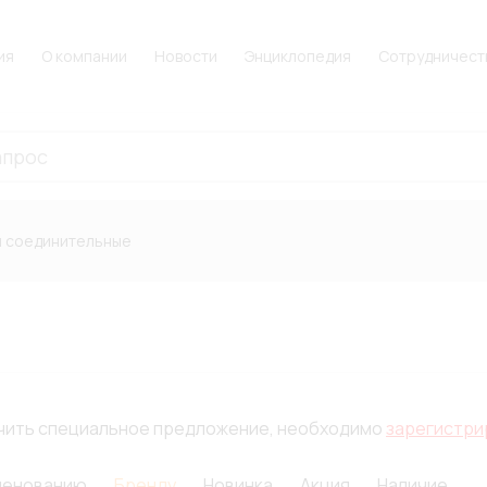
ия
О компании
Новости
Энциклопедия
Сотрудничест
 соединительные
лучить специальное предложение, необходимо
зарегистри
менованию
Бренду
Новинка
Акция
Наличие