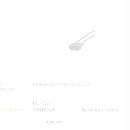
SO
Разъем бензонасоса DC-B01
5369085
DC-B01
120.12 руб.
На складе:
остаточно
Мало
Аналоги