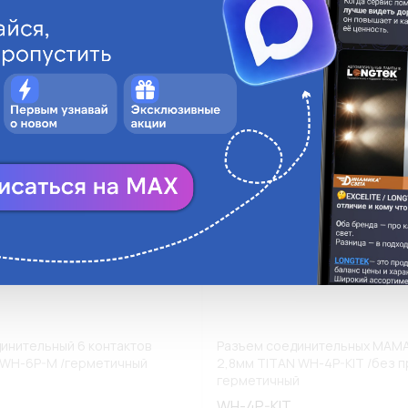
ги
Аналоги
В корзину
В
инительный 6 контактов
Разъем соединительных МАМ
 WH-6P-M /герметичный
2,8мм TITAN WH-4P-KIT /без п
герметичный
WH-4P-KIT