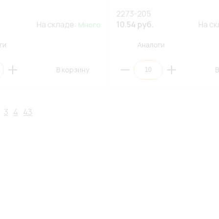
2273-205
На складе:
10.54 руб.
На с
Много
ги
Аналоги
В корзину
В
3
4
43