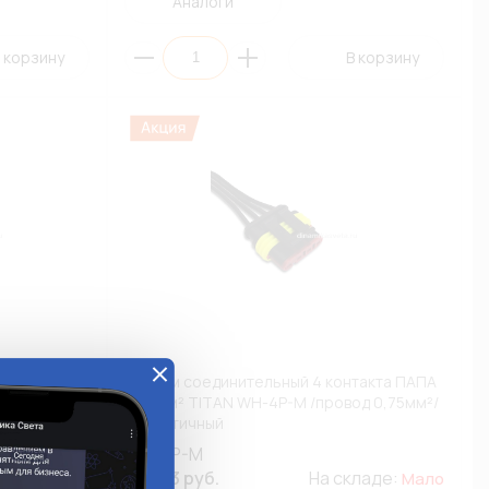
Аналоги
 корзину
В корзину
такта
Разъем соединительный 4 контакта ПАПА
P-KIT /
0,75мм² TITAN WH-4P-M /провод 0,75мм²/
герметичный
WH-4P-M
ладе:
445.53 руб.
На складе:
Много
Мало