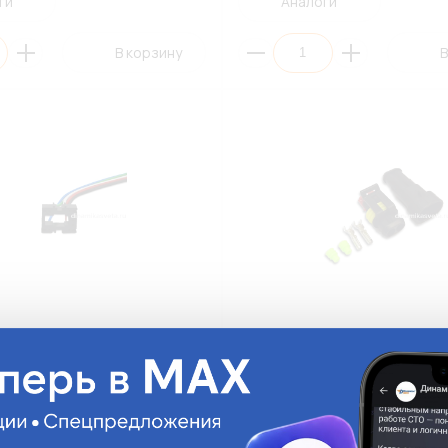
ги
Аналоги
В корзину
В
 TITAN AQR-16-15-MINI для
Разъем соединительный 2 кон
/15-MINI
МАМА+ПАПА 2,8мм TITAN WH-2
провод 0,75мм²/герметичный
MINI
WH-2P-KIT
На складе:
1 456.61 руб.
На ск
Достаточно