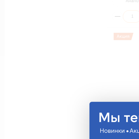
Анало
Разъем реле
реле AQR-12
AQR-16-15-
168.82 руб.