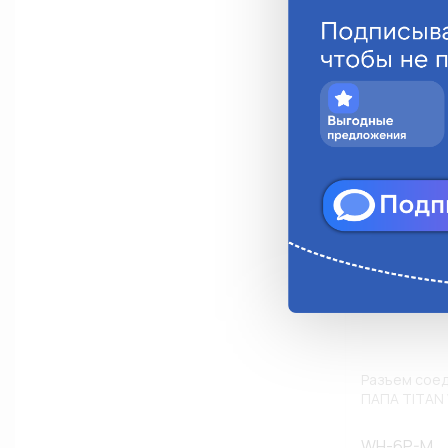
Анало
Разъем соед
ПАПА TITAN
WH-6P-M