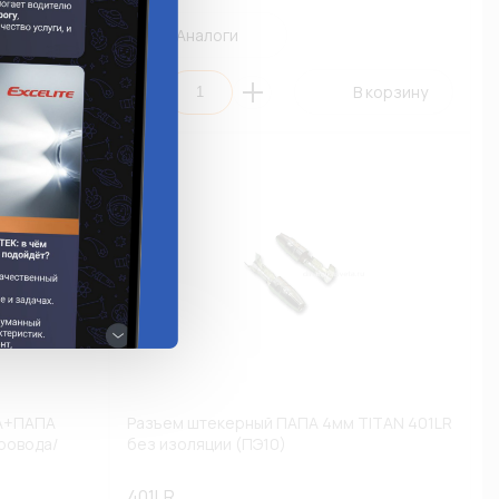
Аналоги
 корзину
В корзину
А+ПАПА
Разъем штекерный ПАПА 4мм TITAN 401LR
ровода/
без изоляции (ПЭ10)
401LR