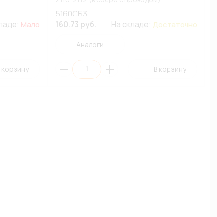
5160СБ3
кладе:
160.73 руб.
На складе:
Мало
Достаточно
Аналоги
 корзину
В корзину