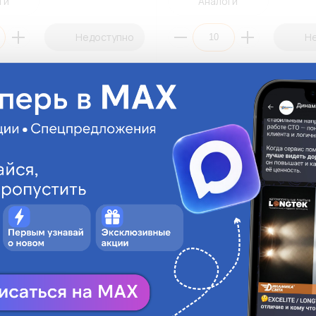
ги
Аналоги
Недоступно
Н
керный ПАПА 4мм TITAN DC-
Разъем штекерный ПАПА 4мм 
цией с проводом(ПЭ10)
MPV2-156 изоляцией (ПЭ10)
MPV2-156
На складе:
12.48 руб.
На склад
Под заказ