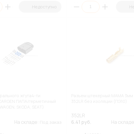
Недоступно
Н
рального жгута4-ти
Разъем штекерный МАМА 3мм
 CARGEN ПАПА/герметичный
352LR без изоляции (ПЭ10)
SWAGEN, SKODA, SEAT)
352LR
На складе:
6.41 руб.
На склад
Под заказ