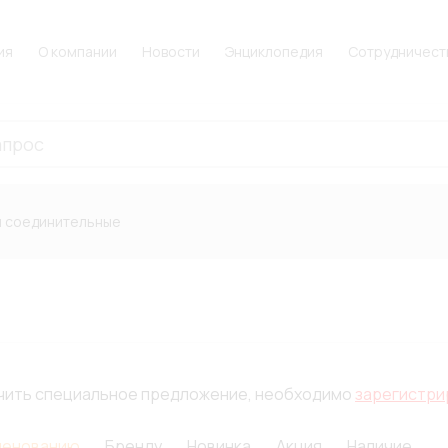
ия
О компании
Новости
Энциклопедия
Сотрудничест
 соединительные
лучить специальное предложение, необходимо
зарегистри
менованию
Бренду
Новинка
Акция
Наличие