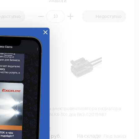
Аналоги
едоступно
Недоступно
TITAN
Разъем электровентилятора радиатора
CARGEN AX-301 для ВАЗ /12015987
AX-301
е:
352.12 руб.
На складе:
Под заказ
Под заказ