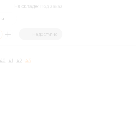
На складе:
Под заказ
ги
Недоступно
40
41
42
43