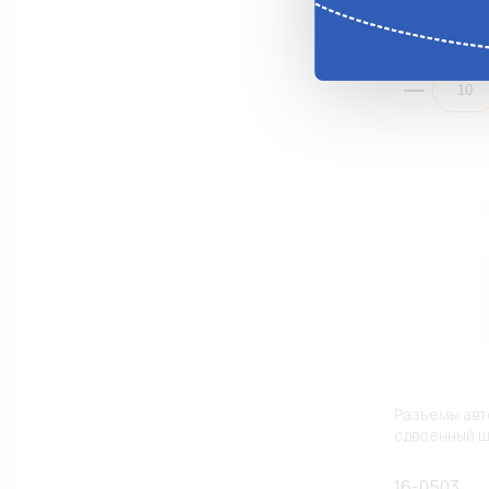
Анало
Разъемы авт
сдвоенный ш
16-0503