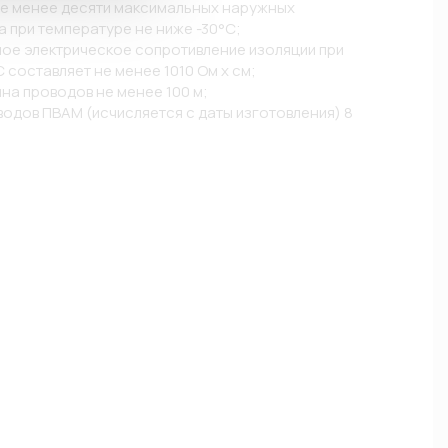
не менее десяти максимальных наружных 
 при температуре не ниже -30°С; 

ое электрическое сопротивление изоляции при 
составляет не менее 1010 Ом х см; 

на проводов не менее 100 м; 

водов ПВАМ (исчисляется с даты изготовления) 8 