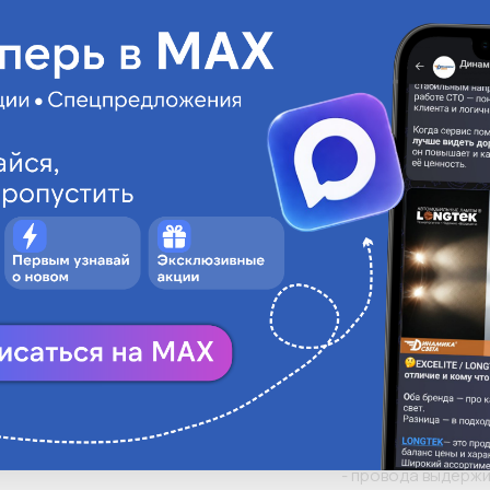
АВТОЭЛЕКТРОНИКА
• Провода ПВАМ пр
автомобильной и т
48V
транспортных мех
токопроводящую жи
,50мм²
48 В постоянного т
• Провода примен
еленый
температуры. 

• Изоляция изготов
Нет
• Расшифровка мар
гибкость; А - авто
Нет
• Технические хара
- диапазон темпера
Нет
- провода стойки к
температуре +120°С
- провода стойки к
температуре +150°
температуре +80°С
 - провода не распространяют горение при одиночной прокладке; 

- изоляция проводо
- провода обладаю
- провода выдержи