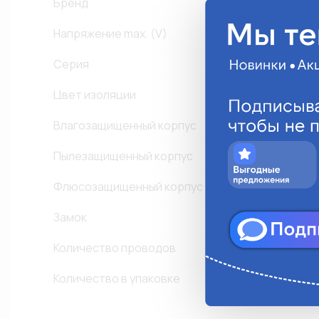
Бренд
Напряжение max. (V)
Серия
0
Цвет изоляции
З
Влагозащищенный корпус
Пылезащищенный корпус
Флюсозащищенный корпус
Замок
-
Количество проводов
1
Количество в упаковке
1