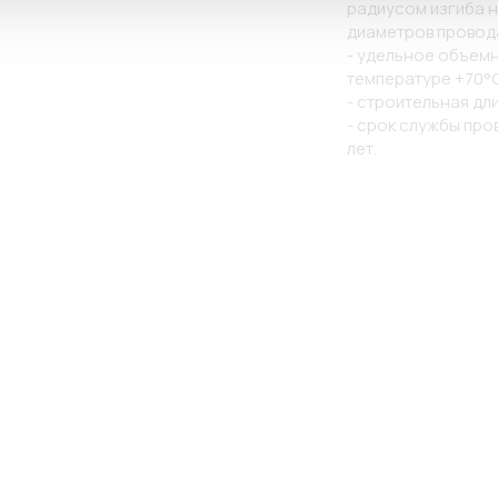
радиусом изгиба 
диаметров провода
- удельное объемн
температуре +70°С 
- строительная дли
- срок службы про