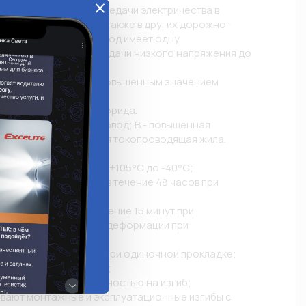
едназначены для передачи электричества в 
ракторной технике, а также в других дорожно-
анизмах. Данный провод имеет одну 
лу и служит для передачи низкого напряжения до 
ока. 

яются на участках с повышенным значением 
лена из поливинилхлорида. 

кировки ПВАМ: П - провод; В - повышенная 
тракторный; М - медная токопроводящая жила. 

ктеристики: 

тур эксплуатации: от +105°С до -40°С; 

 тепловой перегрузке в течение 48 часов при 
; 

 тепловой усадке в течение 15 минут при 
С; - провода стойки к деформации при 
;

в стойка к истиранию; 

т динамической прочностью на изгиб; 

вают монтажные и эксплуатационные изгибы с 