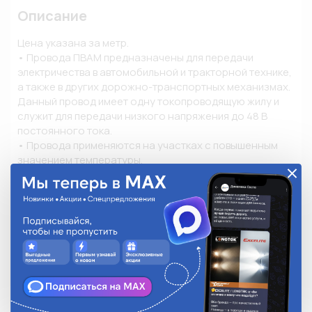
Описание
Цена указана за метр.

• Провода ПВАМ предназначены для передачи 
электричества в автомобильной и тракторной технике, 
а также в других дорожно-транспортных механизмах. 
Данный провод имеет одну токопроводящую жилу и 
служит для передачи низкого напряжения до 48 В 
постоянного тока. 

• Провода применяются на участках с повышенным 
значением температуры. 

• Изоляция изготовлена из поливинилхлорида. 

• Расшифровка маркировки ПВАМ: П - провод; В - 
повышенная гибкость; А - автотракторный; М - медная 
токопроводящая жила. 

• Технические характеристики: 

- диапазон температур эксплуатации: от +105°С до 
-40°С; 

- провода стойки к тепловой перегрузке в течение 48 
часов при температуре +120°С; 

- провода стойки к тепловой усадке в течение 15 минут 