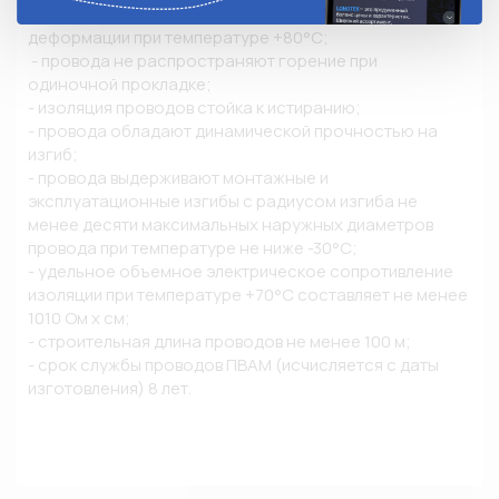
при температуре +150°С; - провода стойки к 
деформации при температуре +80°С;

 - провода не распространяют горение при 
одиночной прокладке; 

- изоляция проводов стойка к истиранию; 

- провода обладают динамической прочностью на 
изгиб; 

- провода выдерживают монтажные и 
эксплуатационные изгибы с радиусом изгиба не 
менее десяти максимальных наружных диаметров 
провода при температуре не ниже -30°С; 

- удельное объемное электрическое сопротивление 
изоляции при температуре +70°С составляет не менее 
1010 Ом х см; 

- строительная длина проводов не менее 100 м; 

- срок службы проводов ПВАМ (исчисляется с даты 