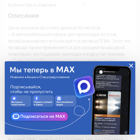
Количество в упаковке
1
Описание
Цена указана за отрез длиной 50 метров.

• В автомобильной сфере для прокладки жгутов 
проводов широко используется провод ПГВА. Этот тип 
провода также применяется для укладки проводки в 
тракторах, мотоциклах, мопедах и в другой технике. 

• Главной особенностью провода является его 
высокая гибкость и невосприимчивость к 
агрессивному воздействию бензина, дизтоплива и 
смазочных материалов. 

• Расшифровка проводов ПГВА: П - Провод; Г - Гибкий; 
В - Изоляция из поливинилхлоридного пластиката; А – 
Автотракторный. 

• Описание и конструкция провода: - токопроводящие 
жилы: медная мягкая проволока; - изоляция: 
окрашенный изоляционный ПВХ пластикат; - 
температурный режим использования от -40°С до 
+70°С; - провода стойки к растрескиванию, 
воздействию дизельного топлива, масла и бензина; - 