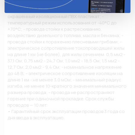
• Описание и конструкция провода: - токопроводящие 
жилы: медная мягкая проволока; - изоляция: 
окрашенный изоляционный ПВХ пластикат; - 
температурный режим использования от -40°С до 
+70°С; - провода стойки к растрескиванию, 
воздействию дизельного топлива, масла и бензина; - 
провода стойки к поражению плесневыми грибами; - 
электрическое сопротивление токопроводящей жилы 
на длине 1 км (не более), для жилы сечением: 0,5 мм2 - 
37,1 Ом; 0,75 мм2 - 24,7 Ом; 1,0 мм2 - 18,5 Ом; 1,5 мм2 - 
12,7 Ом; 2,0 мм2 - 9,4 Ом; - номинальное напряжение 
до 48 В; - электрическое сопротивление изоляции на 
длине 1 км - не менее 3,0 мОм; - минимальный радиус 
изгиба, не менее 10-кратного значения минимального 
размера провода; - провода не распространяют 
горение при одиночной прокладке. Срок службы 
проводов — 10 лет.

• Гарантийный срок эксплуатации проводов 3 года со 
дня ввода в эксплуатацию.