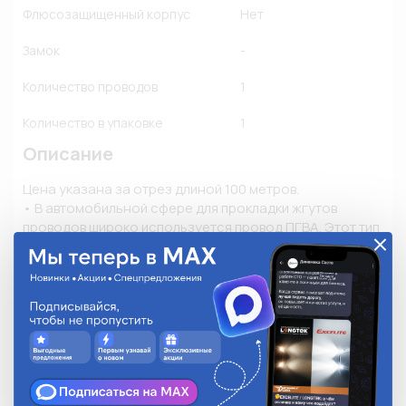
Флюсозащищенный корпус
Нет
Замок
-
Количество проводов
1
Количество в упаковке
1
Описание
Цена указана за отрез длиной 100 метров.

• В автомобильной сфере для прокладки жгутов 
проводов широко используется провод ПГВА. Этот тип 
провода также применяется для укладки проводки в 
тракторах, мотоциклах, мопедах и в другой технике. 

• Главной особенностью провода является его 
высокая гибкость и невосприимчивость к 
агрессивному воздействию бензина, дизтоплива и 
смазочных материалов. 

• Расшифровка проводов ПГВА: П - Провод; Г - Гибкий; 
В - Изоляция из поливинилхлоридного пластиката; А – 
Автотракторный. 
