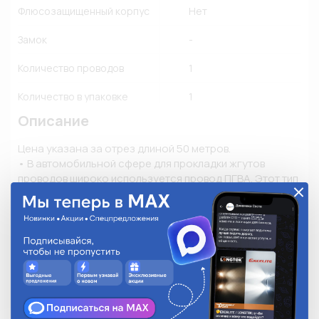
Флюсозащищенный корпус
Нет
Замок
-
Количество проводов
1
Количество в упаковке
1
Описание
Цена указана за отрез длиной 50 метров.

• В автомобильной сфере для прокладки жгутов 
проводов широко используется провод ПГВА. Этот тип 
провода также применяется для укладки проводки в 
тракторах, мотоциклах, мопедах и в другой технике. 

• Главной особенностью провода является его 
высокая гибкость и невосприимчивость к 
агрессивному воздействию бензина, дизтоплива и 
смазочных материалов. 

• Расшифровка проводов ПГВА: П - Провод; Г - Гибкий; 
В - Изоляция из поливинилхлоридного пластиката; А – 
Автотракторный. 
