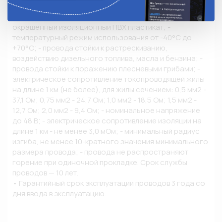
• Описание и конструкция провода: - токопроводящие 
жилы: медная мягкая проволока; - изоляция: 
окрашенный изоляционный ПВХ пластикат; - 
температурный режим использования от -40°С до 
+70°С; - провода стойки к растрескиванию, 
воздействию дизельного топлива, масла и бензина; - 
провода стойки к поражению плесневыми грибами; - 
электрическое сопротивление токопроводящей жилы 
на длине 1 км (не более), для жилы сечением: 0,5 мм2 - 
37,1 Ом; 0,75 мм2 - 24,7 Ом; 1,0 мм2 - 18,5 Ом; 1,5 мм2 - 
12,7 Ом; 2,0 мм2 - 9,4 Ом; - номинальное напряжение 
до 48 В; - электрическое сопротивление изоляции на 
длине 1 км - не менее 3,0 мОм; - минимальный радиус 
изгиба, не менее 10-кратного значения минимального 
размера провода; - провода не распространяют 
горение при одиночной прокладке. Срок службы 
проводов — 10 лет.

• Гарантийный срок эксплуатации проводов 3 года со 
дня ввода в эксплуатацию.