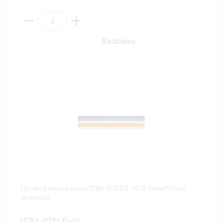
В корзину
Провод монтажный ПГВА-075(З)-10 0,75мм²/10м/
Зеленый
ПГВА-075(З)-10