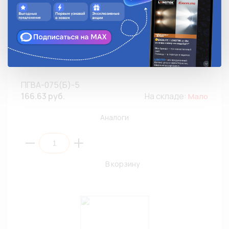
Провод монтажный ПГВА-075(Б)-5 0,75мм²/5м/Белый
ПГВА-075(Б)-5
166.63 руб.
На складе:
Мало
Аналоги
В корзину