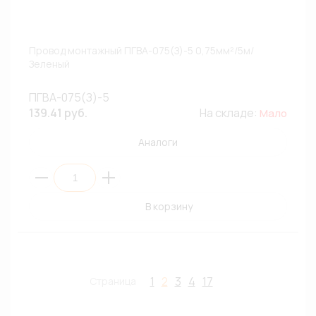
Провод монтажный ПГВА-075(З)-5 0,75мм²/5м/
Зеленый
ПГВА-075(З)-5
139.41 руб.
На складе:
Мало
Аналоги
В корзину
1
2
3
4
17
Страница