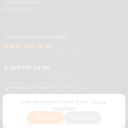
Telegram-канал
Канал в MAX
Требуется помощь?
8-800-500-96-94
Звоните по вопросам продажи и сервиса
8-923-193-23-93
Спрашивайте у нас в мессенджерах
WhatsApp
Telegram
MAX
Сайт использует cookie файлы.
Узнать
подробнее
mailbox@dinamikasveta.ru
Принять
Отклонить
Отправляйте нам письма на почту