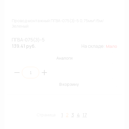
Провод монтажный ПГВА-075(З)-5 0,75мм²/5м/
Зеленый
ПГВА-075(З)-5
139.41 руб.
На складе:
Мало
Аналоги
В корзину
1
2
3
4
17
Страница