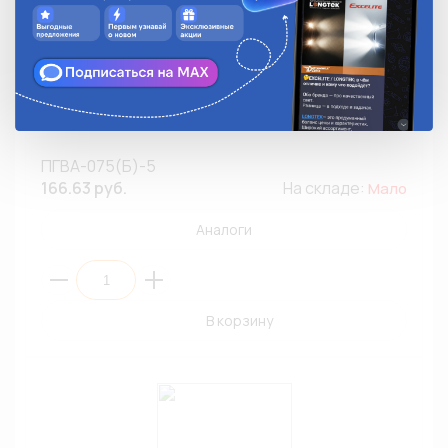
Провод монтажный ПГВА-075(Б)-5 0,75мм²/5м/Белый
ПГВА-075(Б)-5
166.63 руб.
На складе:
Мало
Аналоги
В корзину