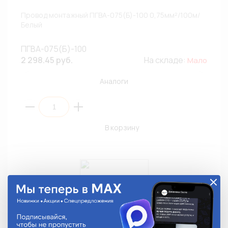
Провод монтажный ПГВА-075(Б)-100 0,75мм²/100м/
Белый
ПГВА-075(Б)-100
2 298.45 руб.
На складе:
Мало
Аналоги
В корзину