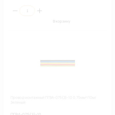
В корзину
Провод монтажный ПГВА-075(З)-10 0,75мм²/10м/
Зеленый
ПГВА-075(З)-10