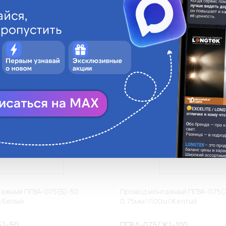
ги
Аналоги
В корзину
В
ажный ПГВА-075(Б)-50
Провод монтажный ПГВА-075(
/Белый
0,75мм²/100м/Желтый
Б)-50
ПГВА-075(Ж)-100