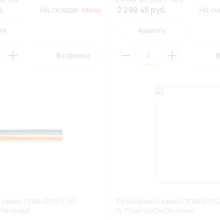
б.
На складе:
2 298.45 руб.
На с
Мало
ги
Аналоги
В корзину
В
ажный ПГВА-075(З)-10
Провод монтажный ПГВА-075(З
/Зеленый
0,75мм²/100м/Зеленый