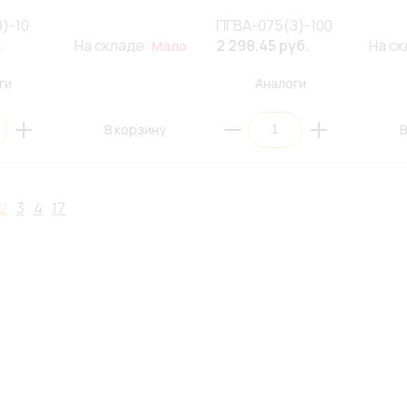
)-10
ПГВА-075(З)-100
.
На складе:
2 298.45 руб.
На с
Мало
ги
Аналоги
В корзину
В
2
3
4
17