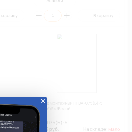
Аналоги
 корзину
В корзину
Б)-100
Провод монтажный ПГВА-075(Б)-5
0,75мм²/5м/Белый
ПГВА-075(Б)-5
кладе:
166.63 руб.
На складе:
Мало
Мало