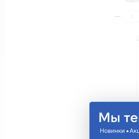
Анало
Провод монт
0,75мм²/10м
ПГВА-075(Б
298.79 руб