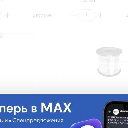
ги
Аналоги
В корзину
В
ажный ПГВА-075(Б)-10
Провод монтажный ПГВА-075(
/Белый
0,75мм²/100м/Белый
)-10
ПГВА-075(Б)-100
.
На складе:
2 298.45 руб.
На с
Мало