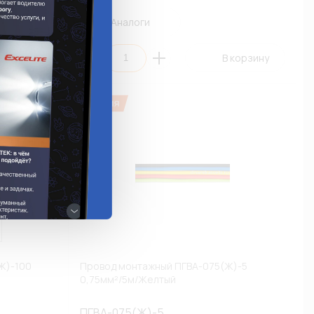
Аналоги
 корзину
В корзину
Ж)-100
Провод монтажный ПГВА-075(Ж)-5
0,75мм²/5м/Желтый
ПГВА-075(Ж)-5