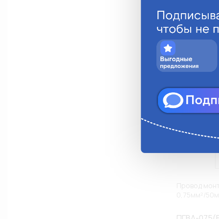
Анало
Провод монт
0,75мм²/50м
ПГВА-075(