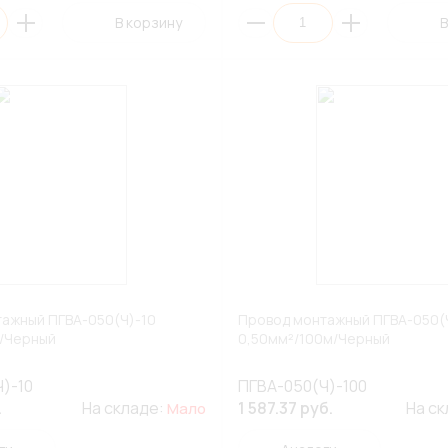
В корзину
В
ажный ПГВА-050(Ч)-10
Провод монтажный ПГВА-050(
м/Черный
0,50мм²/100м/Черный
)-10
ПГВА-050(Ч)-100
.
На складе:
1 587.37 руб.
На с
Мало