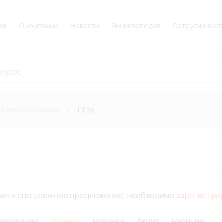
ия
О компании
Новости
Энциклопедия
Сотрудничест
а автомобильные
ПГВА
лучить специальное предложение, необходимо
зарегистри
менованию
Бренду
Новинка
Акция
Наличие