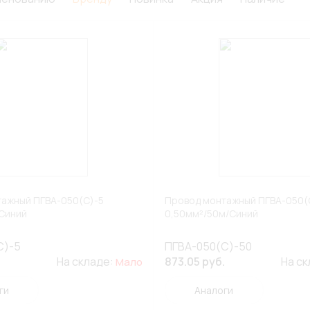
ажный ПГВА-050(С)-5
Провод монтажный ПГВА-050(
Синий
0,50мм²/50м/Синий
С)-5
ПГВА-050(С)-50
На складе:
873.05 руб.
На с
Мало
ги
Аналоги