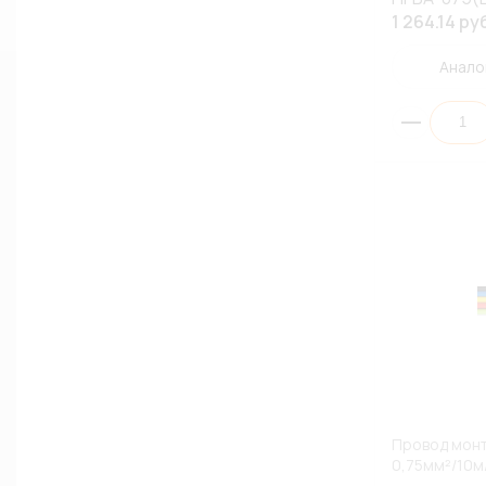
1 264.14 ру
Анало
Провод монт
0,75мм²/10м