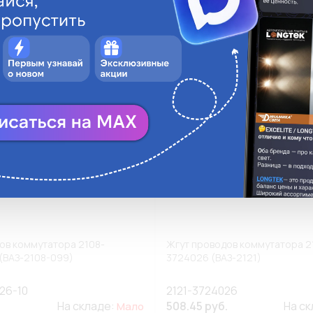
ги
Аналоги
В корзину
В
ов коммутатора 2108-
Жгут проводов коммутатора 2
(ВАЗ-2108-099)
3724026 (ВАЗ-2121)
26-10
2121-3724026
На складе:
508.45 руб.
На с
Мало