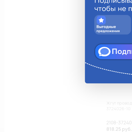
Анало
Жгут провод
3724026-10 
2108-37240
818.25 руб.