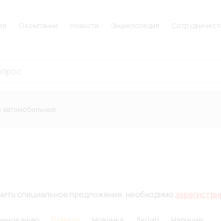
ия
О компании
Новости
Энциклопедия
Сотрудничест
 автомобильные
лучить специальное предложение, необходимо
зарегистри
менованию
Бренду
Новинка
Акция
Наличие