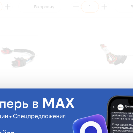
В корзину
В
ов бензонасоса 2112-
Жгут проводов коммутатора 2
ВАЗ-2112)
3724026-10 (ВАЗ-2101-07, Мос
0-01
2105-3724026-10
На складе:
522.01 руб.
На с
Мало