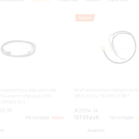
окорректора фар для Lada
Жгут указателей поворотов Ж
112 нового образца 2110-
(ВАЗ-21214) ТЕХАВТОСВЕТ
CARGEN (К1)
55-10
Ж21214-14
На складе:
127.03 руб.
На складе:
Мало
Д
ги
Аналоги