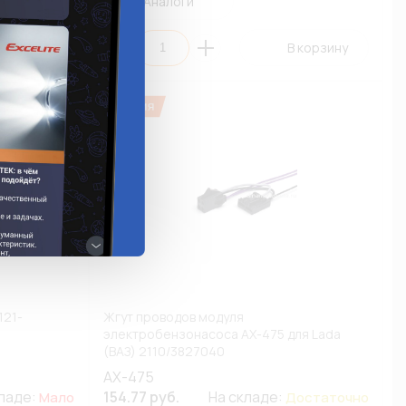
Аналоги
 корзину
В корзину
121-
Жгут проводов модуля
электробензонасоса AX-475 для Lada
(ВАЗ) 2110/3827040
AX-475
кладе:
154.77 руб.
На складе:
Мало
Достаточно