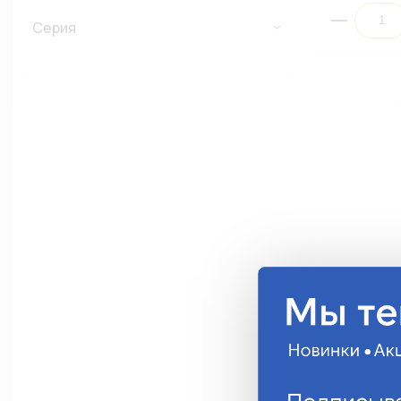
Серия
Жгут провод
1139080-01 (
2112-113908
541.88 руб.