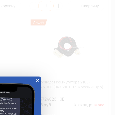
 корзину
В корзину
105-
Жгут проводов коммутатора 2105-
квич)
3724026-10Е (ВАЗ-2101-07, Москвич Евро)
2105-3724026-10Е
кладе:
803.68 руб.
На складе:
Мало
Мало