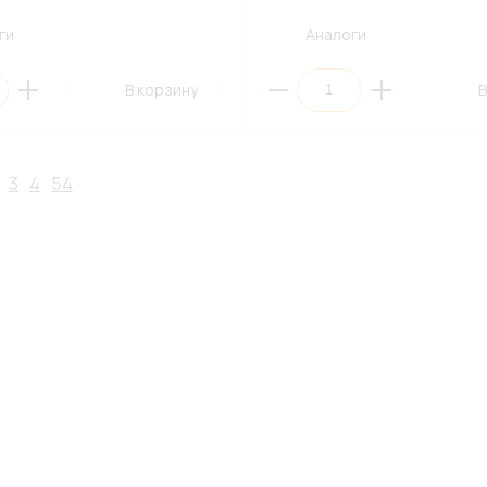
ги
Аналоги
В корзину
В
3
4
54