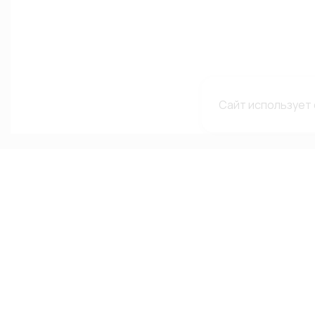
Сайт использует 
Каталог
Меню
Мы в с
сетях
Каталог
О компании