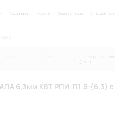
ия
О компании
Новости
Энциклопедия
Сотрудничест
чники и
Разъемы
Разъем плоский ПАП
ы
плоские
(ПЭ10)
АПА 6,3мм КВТ РПИ-П1,5-(6,3) 