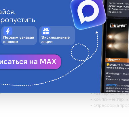
Описани
• Разъемы плоские
КВТ
предназначены дл
многопроволочных
ПАПА
• Материал изоляц
• Термостойкость 
Нет
• Материал разъем
• Покрытие разъем
Нет
• Максимальное на
• Особенности кон
Нет
поверхности труб
прочность соедине
фиксатора замков
с разъемом «мама»
0
• Размер контакта
• Комплиментарны
• Опрессовка про