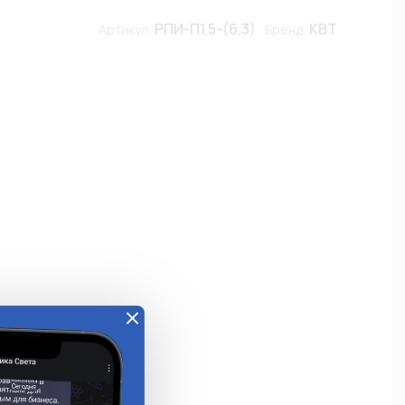
РПИ-П1,5-(6,3)
КВТ
Артикул:
Бренд: