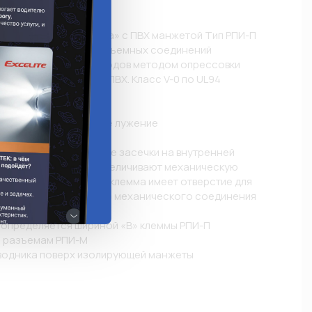
е
 изолированные «папа» с ПВХ манжетой Тип РПИ-П 
я монтажа быстроразъемных соединений 
 гибких медных проводов методом опрессовки

ии: самозатухающий ПВХ. Класс V-0 по UL94

изоляции: 75 °C

а: латунь марки Л63

а: электролитическое лужение

пряжение: 400 В

струкции: поперечные засечки на внутренней 
ной части разъемов увеличивают механическую 
ния с жилой; каждая клемма имеет отверстие для 
ого типа для прочного механического соединения 


 определяется шириной «В» клеммы РПИ-П

 разъемам РПИ-М

водника поверх изолирующей манжеты