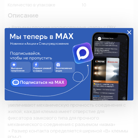
Количество в упаковке
10
Описание
• Разъемы плоские изолированные «папа» с ПВХ 
манжетой Тип РПИ-П предназначены для монтажа 
быстроразъемных соединений многопроволочных 
гибких медных проводов методом опрессовки

• Материал изоляции: самозатухающий ПВХ. Класс V-0 
по UL94

• Термостойкость изоляции: 75 °C

• Материал разъема: латунь марки Л63

• Покрытие разъема: электролитическое лужение

• Максимальное напряжение: 400 В

• Особенности конструкции: поперечные засечки на 
внутренней поверхности трубной части разъемов 
увеличивают механическую прочность соединения с 
жилой; каждая клемма имеет отверстие для 
фиксатора замкового типа для прочного 
механического соединения с разъемом «мама»

• Размер контакта определяется шириной «В» клеммы 
РПИ-П
