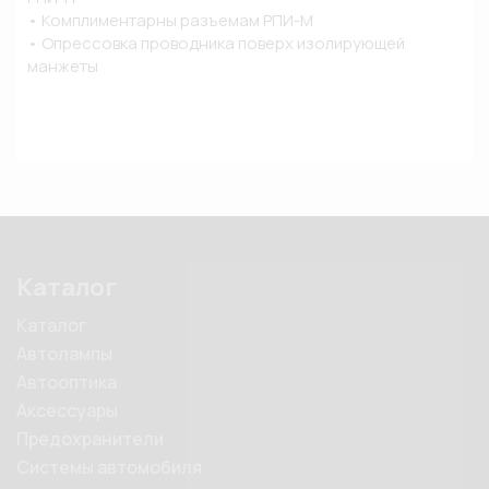
• Комплиментарны разъемам РПИ-М

• Опрессовка проводника поверх изолирующей 
манжеты
Каталог
Каталог
Автолампы
Автооптика
Аксессуары
Предохранители
Системы автомобиля