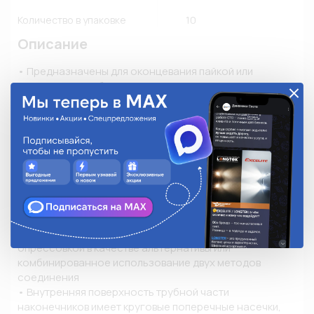
Количество в упаковке
10
Описание
• Предназначены для оконцевания пайкой или 
опрессовкой кабелей и проводов с медными жилами

• Материал: листовая электротехническая медь марки 
М1

• Покрытие: олово-висмутовое электролитическое 
лужение

• Технологический шов на участке контактного 
скругления под кабельную жилу пропаян, таким 
образом трубная часть наконечника образует 
сплошную монолитную структуру

• Наряду с пайкой конструктивные особенности 
наконечников ПМ (КВТ) предполагают монтаж 
опрессовкой в качестве альтернативы или 
комбинированное использование двух методов 
соединения

• Внутренняя поверхность трубной части 
наконечников имеет круговые поперечные насечки, 