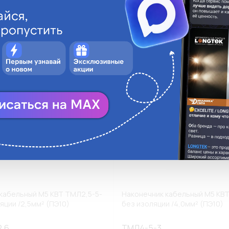
ги
Аналоги
В корзину
В
кабельный М5 КВТ ТМЛ2,5-5-
Наконечник кабельный М5 КВ
яции /2,5мм² (ПЭ10)
без изоляции /4,0мм² (ПЭ10)
2,6
ТМЛ4-5-3