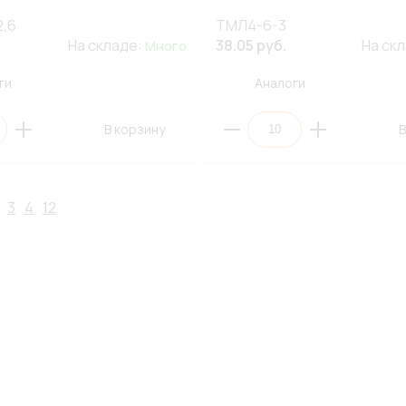
2,6
ТМЛ4-6-3
На складе:
38.05 руб.
На ск
Много
ги
Аналоги
В корзину
В
3
4
12