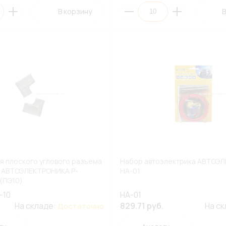
В корзину
В
я плоского углового разъема
Набор автоэлектрика АВТОЭ
 АВТОЭЛЕКТРОНИКА P-
НА-01
 (ПЭ10)
-10
НА-01
На складе:
829.71 руб.
На с
Достаточно