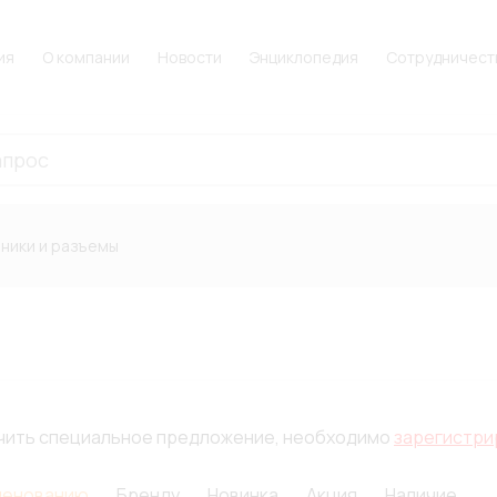
ия
О компании
Новости
Энциклопедия
Сотрудничест
ники и разъемы
лучить специальное предложение, необходимо
зарегистри
менованию
Бренду
Новинка
Акция
Наличие