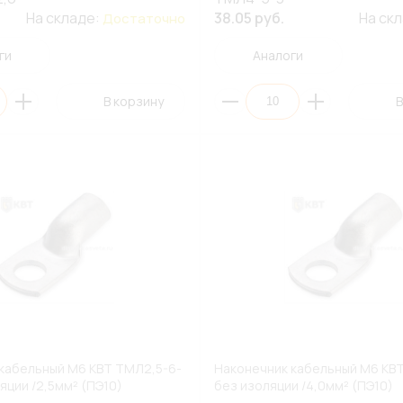
На складе:
38.05 руб.
На ск
Достаточно
ги
Аналоги
В корзину
В
кабельный М6 КВТ ТМЛ2,5-6-
Наконечник кабельный М6 КВ
яции /2,5мм² (ПЭ10)
без изоляции /4,0мм² (ПЭ10)