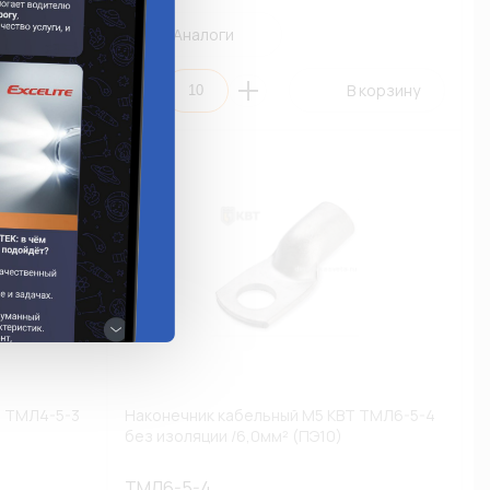
Аналоги
 корзину
В корзину
Т ТМЛ4-5-3
Наконечник кабельный М5 КВТ ТМЛ6-5-4
без изоляции /6,0мм² (ПЭ10)
ТМЛ6-5-4