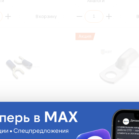
ги
Аналоги
В корзину
В
вилочный изолированный
Наконечник кабельный М4 КВ
 (Ø6мм,сечение
2,6 без изоляции /2,5мм² (ПЭ1
,винил) (ПЭ10/100)
ТМЛ2,5-4-2,6
На складе:
38.01 руб.
На ск
Много