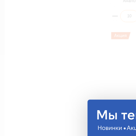
Анало
Наконечник 
TITAN SV2-6
1,5мм-2,5мм
SV2-6
17.71 руб.