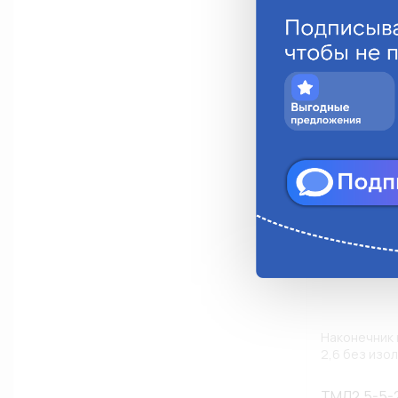
Анало
Наконечник 
2,6 без изол
ТМЛ2,5-5-