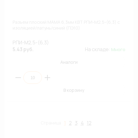
Разъем плоский МАМА 6,3мм КВТ РПИ-М2,5-(6,3) с
изоляцией/латунь/синий (ПЭ10)
РПИ-М2,5-(6,3)
5.43 руб.
На складе:
Много
Аналоги
В корзину
1
2
3
4
12
Страница