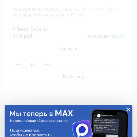
Разъем плоский МАМА 4,8мм КВТ РПИ-М1,5-(4,8) с
изоляцией/латунь/красный (ПЭ10)
РПИ-М1,5-(4,8)
4.48 руб.
На складе:
Много
Аналоги
В корзину