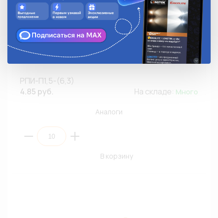
Разъем плоский ПАПА 6,3мм КВТ РПИ-П1,5-(6,3) с
изоляцией/латунь/красный (ПЭ10)
РПИ-П1,5-(6,3)
4.85 руб.
На складе:
Много
Аналоги
В корзину