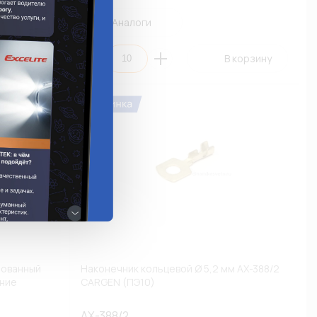
Аналоги
 корзину
В корзину
рованный
Наконечник кольцевой Ø 5,2 мм AX-388/2
ение
CARGEN (ПЭ10)
)
AX-388/2