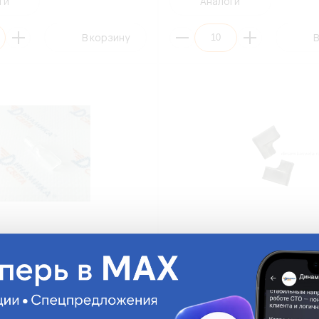
ги
Аналоги
В корзину
В
ВТОЭЛЕКТРОНИКА 1506 для
Изолятор для плоского углов
зъема МАМА (ПЭ10)
МАМА 6,3мм АВТОЭЛЕКТРОНИК
FL250F-R-10 (ПЭ10)
P-FL250F-R-10
На складе:
11.55 руб.
На складе:
Много
Д