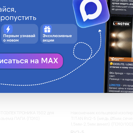
ги
Аналоги
В корзину
В
ВТОЭЛЕКТРОНИКА 1502 для
Наконечник кольцевой изоли
азъема ПАПА (ПЭ10)
TITAN RV2-5 (медь,Ø5мм,сеч
1,5мм-2,5мм,винил) (ПЭ10/100
RV2-5