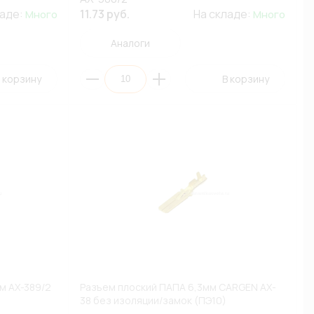
ладе:
11.73 руб.
На складе:
Много
Много
Аналоги
 корзину
В корзину
м AX-389/2
Разъем плоский ПАПА 6,3мм CARGEN AX-
38 без изоляции/замок (ПЭ10)