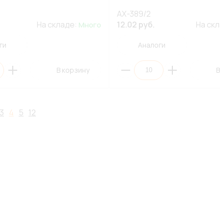
AX-389/2
На складе:
12.02 руб.
На ск
Много
ги
Аналоги
В корзину
В
3
4
5
12