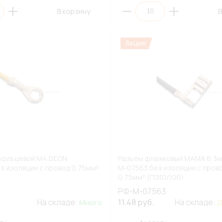
В корзину
В
 кольцевой М4 DEON
Разъем флажковый МАМА 6,3м
з изоляции с провод 0,75мм²
М-07563 без изоляции с пров
0,75мм² (ПЭ10/100)
РФ-М-07563
На складе:
11.48 руб.
На складе:
Много
Д