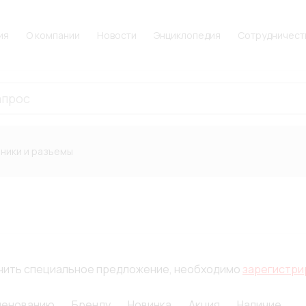
ия
О компании
Новости
Энциклопедия
Сотрудничест
ники и разъемы
лучить специальное предложение, необходимо
зарегистри
менованию
Бренду
Новинка
Акция
Наличие