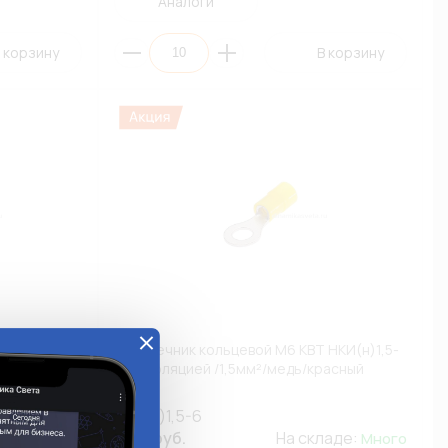
Аналоги
 корзину
В корзину
ого разъема
Наконечник кольцевой М6 КВТ НКИ(н)1,5-
А P-
6 с изоляцией /1,5мм²/медь/красный
(ПЭ10)
НКИ(н)1,5-6
11.59 руб.
На складе:
остаточно
Много