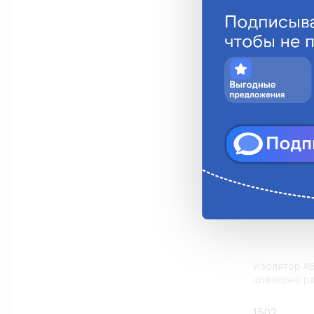
Анало
Изолятор А
штекерно р
1502