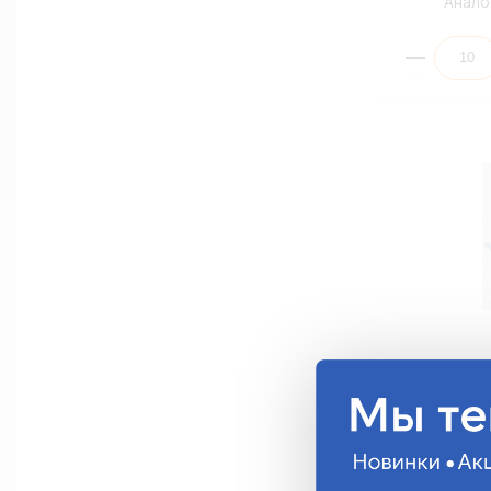
Анало
Изолятор А
плоского ра
1506
11.55 руб.