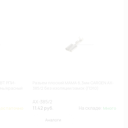
КВТ РПИ-
Разъем плоский МАМА 6,3мм CARGEN AX-
унь/красный
385/2 без изоляции/замок (ПЭ10)
AX-385/2
11.42 руб.
На складе:
остаточно
Много
Аналоги