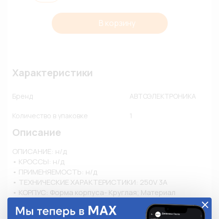
В корзину
Характеристики
Бренд
АВТОЭЛЕКТРОНИКА
Количество в упаковке
1
Описание
ОПИСАНИЕ: н/д

• КРОССЫ: н/д

• ПРИМЕНЯЕМОСТЬ: н/д

• ТЕХНИЧЕСКИЕ ХАРАКТЕРИСТИКИ: 250V 3A

• КОРПУС: Форма корпуса- Круглая; Материал 
корпуса- Пластик; Цвет корпус- Черный; Степень 
защиты- IP40;
