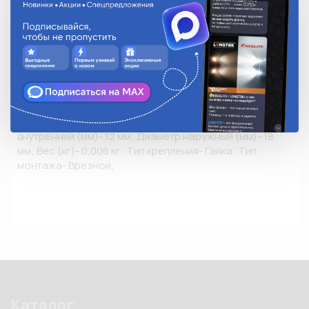
• КЛАВИШИ ФОРМА: Форма клавиши- Круглая; 
Количество клавиш- 1;

• КЛАВИШИ ЦВЕТ: красная

• КЛАВИШИ ПРОЧЕЕ: Фиксация- С фиксацией; 
Подсветка символа- н/д; Подсветка сигнализатора- н/
д;

• КОМПЛЕКТАЦИЯ: Провод- С проводом; Количество 
проводов- 2;

• РАЗМЕРЫ ИЗДЕЛИЯ: Длина (мм)- 40 мм; Диаметр 
внутренний (мм)- 12 мм; Диаметр наружный (мм)- 18 
мм; Вес (кг)- 0,006 кг; Тип крепления- Гайка; Тип 
монтажа- Врезной;
Каталог