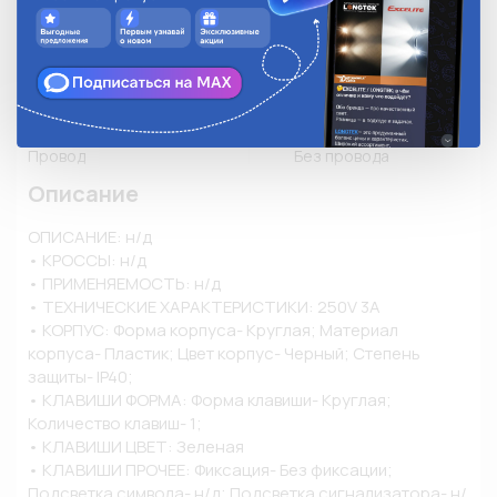
Тип крепления
Гайка
Тип монтажа
Врезной
Режим работы
ON-OFF
Провод
Без провода
Описание
ОПИСАНИЕ: н/д

• КРОССЫ: н/д

• ПРИМЕНЯЕМОСТЬ: н/д

• ТЕХНИЧЕСКИЕ ХАРАКТЕРИСТИКИ: 250V 3A

• КОРПУС: Форма корпуса- Круглая; Материал 
корпуса- Пластик; Цвет корпус- Черный; Степень 
защиты- IP40;

• КЛАВИШИ ФОРМА: Форма клавиши- Круглая; 
Количество клавиш- 1;

• КЛАВИШИ ЦВЕТ: Зеленая

• КЛАВИШИ ПРОЧЕЕ: Фиксация- Без фиксации; 
Подсветка символа- н/д; Подсветка сигнализатора- н/