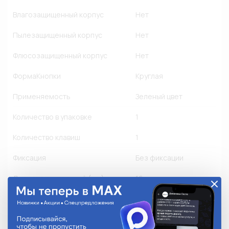
Влагозащищенный корпус
Нет
Пылезащищенный корпус
Нет
Флюсозащищенный корпус
Нет
ФормаКнопки
Круглая
Применяемость
Зеленый цвет
Количество в упаковке
1
Количество клавиш
1
Фиксация
Без фиксации
Диаметр внутренний (мм)
16 мм
Диаметр наружный (мм)
19 мм
Вес (кг)
0,006 кг