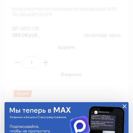
Кнопка круглая без фиксации антивандальная 250V
3A/ Хром/DP2017CR
DP-2017-CR
388.08 руб.
На складе:
Мало
Аналоги
В корзину