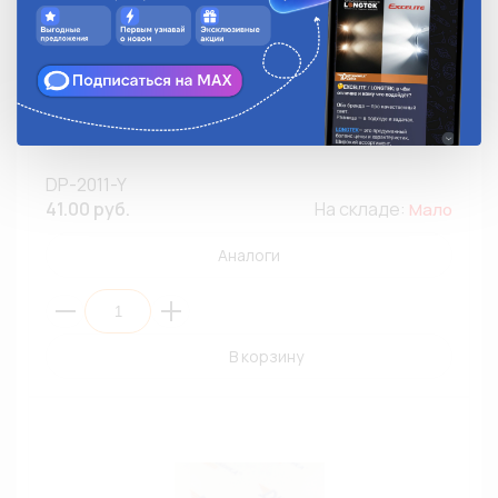
Кнопка круглая с фиксацией 250V 3A/
Желтая/DP2011Y
DP-2011-Y
41.00 руб.
На складе:
Мало
Аналоги
В корзину