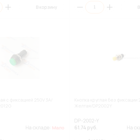
В корзину
В
лая с фиксацией 250V 3A/
Кнопка круглая без фиксации 
2012G
Желтая/DP2002Y
DP-2002-Y
На складе:
61.74 руб.
На с
Мало