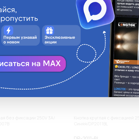
ги
Аналоги
В корзину
В
лая без фиксации 250V 3A/
Кнопка круглая с фиксацией 2
007B
Синяя/DP2011BL
DP-2011-BL