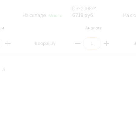
DP-2008-Y
На складе:
67.18 руб.
На с
Много
ги
Аналоги
В корзину
В
3