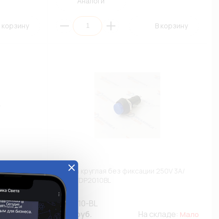
Аналоги
 корзину
В корзину
250V 3A/
Кнопка круглая без фиксации 250V 3A/
Синяя/DP2010BL
DP-2010-BL
61.74 руб.
На складе:
остаточно
Мало