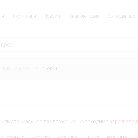
ия
О компании
Новости
Энциклопедия
Сотрудничест
 и выключатели
Кнопки
лучить специальное предложение, необходимо
зарегистри
менованию
Бренду
Новинка
Акция
Наличие