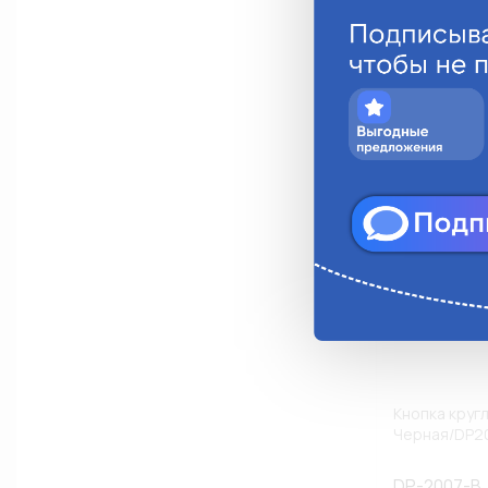
Анало
Кнопка круг
Черная/DP2
DP-2007-B