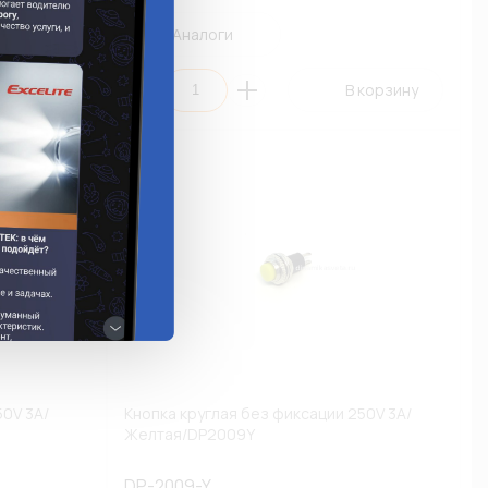
Аналоги
 корзину
В корзину
50V 3A/
Кнопка круглая без фиксации 250V 3A/
Желтая/DP2009Y
DP-2009-Y