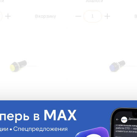
ги
Аналоги
В корзину
В
лая без фиксации 250V 3A/
Кнопка круглая без фиксации 
010Y
Синяя/DP2007BL
DP-2007-BL
На складе:
61.74 руб.
На складе:
Достаточно
Д