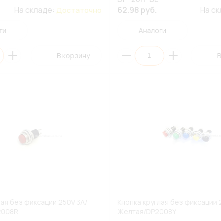
На складе:
62.98 руб.
На с
Достаточно
ги
Аналоги
В корзину
В
лая без фиксации 250V 3A/
Кнопка круглая без фиксации 
2008R
Желтая/DP2008Y