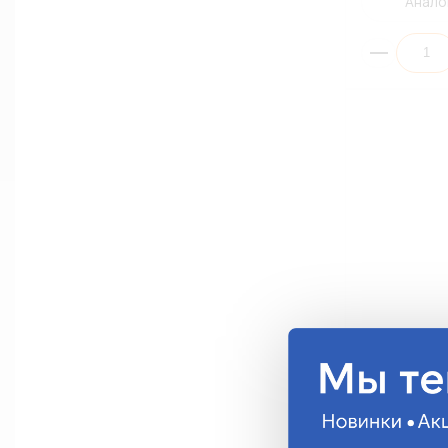
Анало
Кнопка круг
Желтая/DP2
DP-2010-Y
61.74 руб.