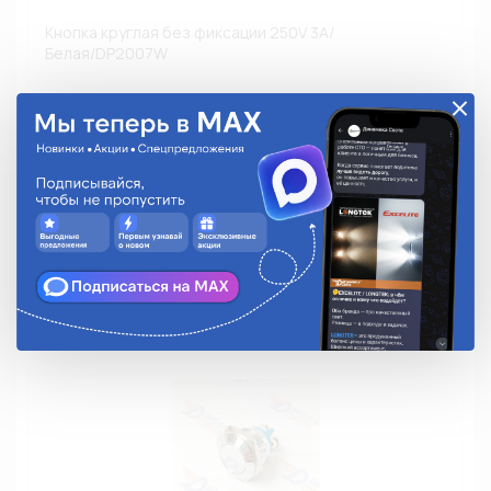
Кнопка круглая без фиксации 250V 3A/
Белая/DP2007W
DP-2007-W
62.98 руб.
На складе:
Под заказ
Аналоги
Недоступно