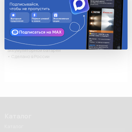
ВАЗ-2110; 2111; 2112 предназначено для 
автоматического отключения стартера после запуска 
двигателя, предотвращая повторное включение при 
работающем двигателя. Также снимает нагрузку с 
контактов замка зажигания, запускающих стартер, 
используя силовые контакты реле

• ВНИМАНИЕ!!! Перед установкой устройства 
необходимо отключить провод "массы" от 
аккумуляторной батареи

• Сделано в России
Каталог
Каталог