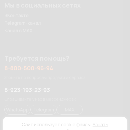
Мы в социальных сетях
ВКонтакте
Telegram-канал
Канал в MAX
Требуется помощь?
8-800-500-96-94
Звоните по вопросам продажи и сервиса
8-923-193-23-93
Спрашивайте у нас в мессенджерах
WhatsApp
Telegram
MAX
Сайт использует cookie файлы.
Узнать