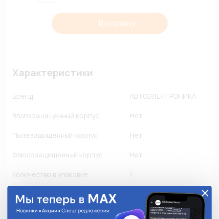
В корзину
Характеристики
Бренд
АВТОЭЛЕКТРОНИКА
Влагозащищенный корпус
Нет
Пылезащищенный корпус
Нет
Флюсозащищенный корпус
Нет
Количество в упаковке
1
Описание
• Устройство защиты стартера УЗС2110 для моделей 