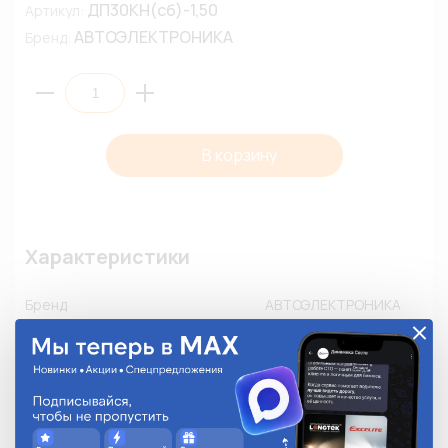
ДП30КН(сб)-1,50
Артикул:
АВТОЭЛЕКТРОНИКА
Бренд:
В корзину
Характеристики
Бренд
АВТОЭЛЕКТРОНИКА
Серия
Норма
Размер
-
Номинальный ток, А
-