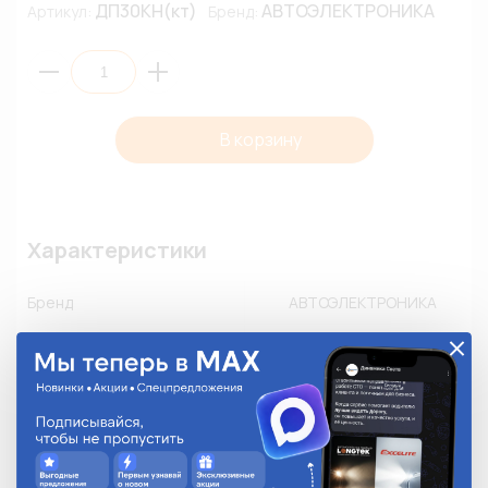
ДП30КН(кт)
АВТОЭЛЕКТРОНИКА
Артикул:
Бренд:
В корзину
Характеристики
Бренд
АВТОЭЛЕКТРОНИКА
Серия
Норма
Размер
-
Номинальный ток, А
-
Количество в упаковке
1