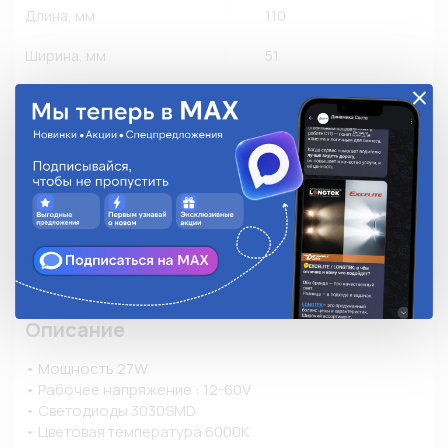
Длина, мм
110
Ширина, мм
51
Высота (мм)
110
Форма корпуса
Квадратная
Применяемость
Новинка
Количество в упаковке
1
Степень защиты
IP 67
Режим работы
Рассеянный свет
Описание
• Мощность 27W

• Рабочее напряжение : 12-60V 

• Светодиоды 3030SMD

• Цветовая температура 6000K
