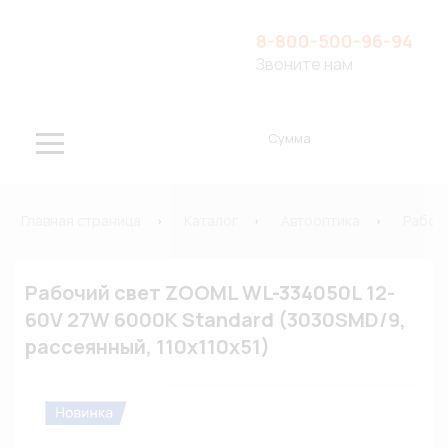
8-800-500-96-94
Звоните нам
Сумма
Главная страница
Каталог
Автооптика
Рабоч
Рабочий свет ZOOML WL-334050L 12-
60V 27W 6000K Standard (3030SMD/9,
рассеянный, 110x110x51)