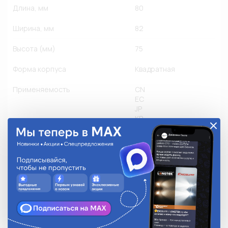
Длина, мм
80
Ширина, мм
82
Высота (мм)
75
Форма корпуса
Квадратная
Применяемость
CN
EC
JP
KR
RU
US
Грузовые
Другое производство
Легковые
Мото
Количество в упаковке
1
Степень защиты
IP 67