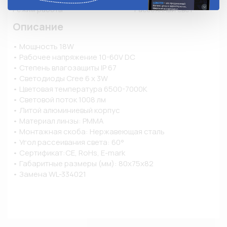
Режим работы
Рассеянный свет
Описание
• Мощность 18W

• Рабочее напряжение 10-60V DC

• Степень влагозащиты IP 67

• Светодиоды Cree 6 x 3W

• Цветовая температура 6500-7000K

• Световой поток 1008 лм

• Литой алюминиевый корпус

• Материал линзы: PMMA

• Монтажная скоба: Нержавеющая сталь

• Угол рассеивания света: 60°

• Сертификат:CE, RoHs, E-mark

• Габаритные размеры (мм): 80х75х82

• Замена WL-334021