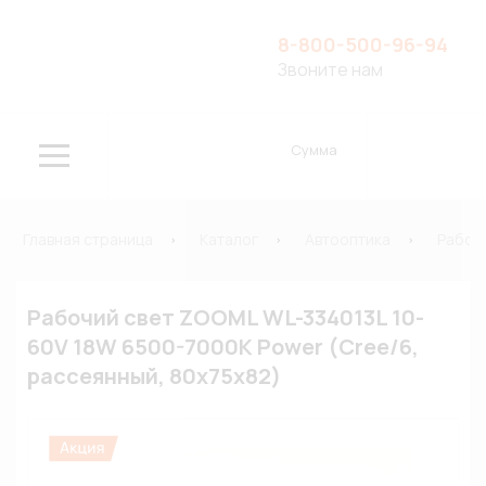
8-800-500-96-94
Звоните нам
Сумма
Главная страница
Каталог
Автооптика
Рабоч
Рабочий свет ZOOML WL-334013L 10-
60V 18W 6500-7000К Power (Cree/6,
рассеянный, 80х75х82)