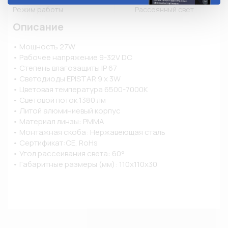
Режим работы
Рассеянный свет
Описание
• Мощность 27W

• Рабочее напряжение 9-32V DC

• Степень влагозащиты IP 67

• Светодиоды EPISTAR 9 x 3W

• Цветовая температура 6500-7000K

• Световой поток 1380 лм

• Литой алюминиевый корпус

• Материал линзы: PMMA

• Монтажная скоба: Нержавеющая сталь

• Сертификат:CE, RoHs

• Угол рассеивания света: 60°

• Габаритные размеры (мм): 110х110х30