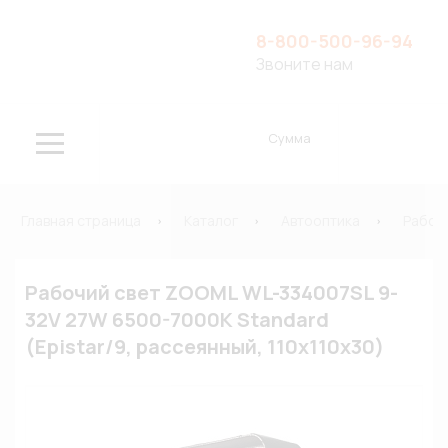
8-800-500-96-94
Звоните нам
Сумма
Главная страница
Каталог
Автооптика
Рабоч
Рабочий свет ZOOML WL-334007SL 9-
32V 27W 6500-7000К Standard
(Epistar/9, рассеянный, 110х110х30)