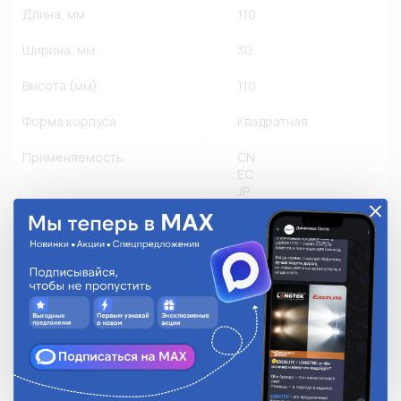
Длина, мм
110
Ширина, мм
30
Высота (мм)
110
Форма корпуса
Квадратная
Применяемость
CN
EC
JP
KR
RU
US
Грузовые
Другое производство
Легковые
Мото
Количество в упаковке
1
Степень защиты
IP 67