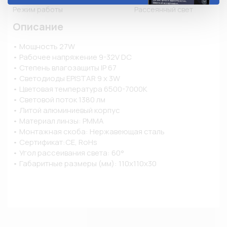
Режим работы
Рассеянный свет
Описание
• Мощность 27W

• Рабочее напряжение 9-32V DC

• Степень влагозащиты IP 67

• Светодиоды EPISTAR 9 x 3W

• Цветовая температура 6500-7000K

• Световой поток 1380 лм

• Литой алюминиевый корпус

• Материал линзы: PMMA

• Монтажная скоба: Нержавеющая сталь

• Сертификат:CE, RoHs

• Угол рассеивания света: 60°

• Габаритные размеры (мм): 110х110х30