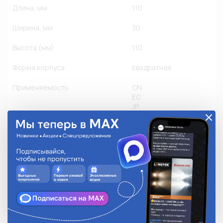
Длина, мм
110
Ширина, мм
30
Высота (мм)
110
Форма корпуса
Квадратная
Применяемость
CN
EC
JP
KR
RU
US
Грузовые
Другое производство
Легковые
Мото
Количество в упаковке
1
Степень защиты
IP 67