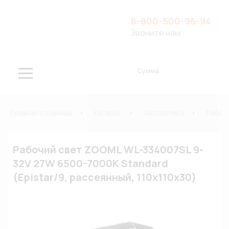
8-800-500-96-94
Звоните нам
Сумма
Главная страница
Каталог
Автооптика
Рабоч
Рабочий свет ZOOML WL-334007SL 9-
32V 27W 6500-7000К Standard
(Epistar/9, рассеянный, 110х110х30)