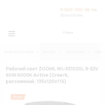
8-800-500-96-94
Звоните нам
Сумма
Главная страница
Каталог
Автооптика
Рабоч
Рабочий свет ZOOML WL-331020L 9-32V
60W 6000К Active (Cree/6,
рассеянный, 135х120х115)