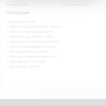
Режим работы
Рассеянный свет
Описание
• Мощность 60W

• Рабочее напряжение 9-32V DC

• Степень влагозащиты IP 67

• Светодиоды CREE 6 x 10W

• Цветовая температура 6000K

• Литой алюминиевый корпус

• Материал линзы: PMMA

• Угол рассеивания света: 60°

• Сертификат:CE, RoHs

• Замена WL-331019