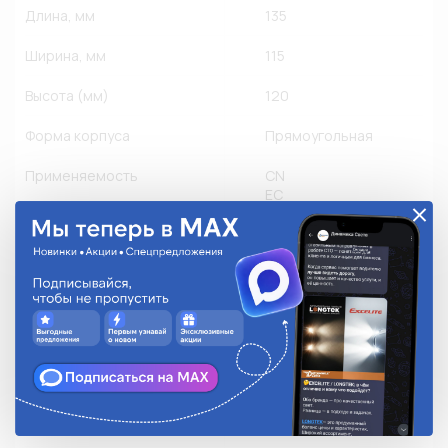
Длина, мм
135
Ширина, мм
115
Высота (мм)
120
Форма корпуса
Прямоугольная
Применяемость
CN
EC
JP
KR
RU
US
Грузовые
Другое производство
Легковые
Мото
Количество в упаковке
1
Степень защиты
IP 67