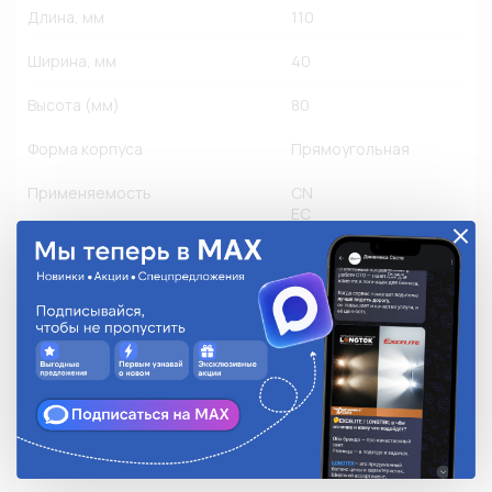
Длина, мм
110
Ширина, мм
40
Высота (мм)
80
Форма корпуса
Прямоугольная
Применяемость
CN
EC
JP
KR
RU
US
Грузовые
Другое производство
Легковые
Мото
Количество в упаковке
1
Степень защиты
IP 68