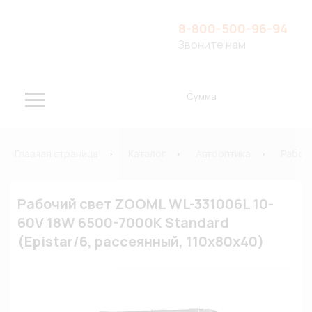
8-800-500-96-94
Звоните нам
Сумма
Главная страница
Каталог
Автооптика
Рабоч
Рабочий свет ZOOML WL-331006L 10-
60V 18W 6500-7000К Standard
(Epistar/6, рассеянный, 110x80х40)