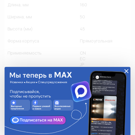
Длина, мм
160
Ширина, мм
50
Высота (мм)
45
Форма корпуса
Прямоугольная
Применяемость
CN
EC
JP
KR
RU
US
Грузовые
Другое производство
Легковые
Мото
Количество в упаковке
1
Степень защиты
IP 67