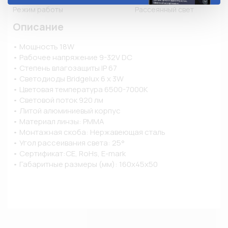
Режим работы
Рассеянный свет
Описание
• Мощность 18W

• Рабочее напряжение 9-32V DC

• Степень влагозащиты IP 67

• Светодиоды Bridgelux 6 x 3W

• Цветовая температура 6500-7000K

• Световой поток 920 лм

• Литой алюминиевый корпус

• Материал линзы: PMMA

• Монтажная скоба: Нержавеющая сталь

• Угол рассеивания света: 25°

• Сертификат:CE, RoHs, E-mark

• Габаритные размеры (мм): 160х45х50