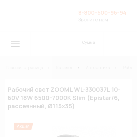
8-800-500-96-94
Звоните нам
Сумма
Главная страница
Каталог
Автооптика
Рабоч
Рабочий свет ZOOML WL-330037L 10-
60V 18W 6500-7000К Slim (Epistar/6,
рассеянный, Ø115х35)