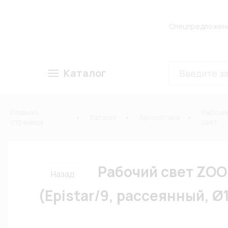
Спецпредложен
Каталог
Главная
Рабочи
Каталог
Автооптика
страница
свет
Рабочий свет ZOO
Назад
(Epistar/9, рассеянный, Ø