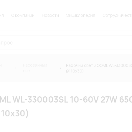
ия
О компании
Новости
Энциклопедия
Сотрудничест
й
Рассеянный
Рабочий свет ZOOML WL-330003SL
свет
Ø110х30)
ML WL-330003SL 10-60V 27W 65
110х30)