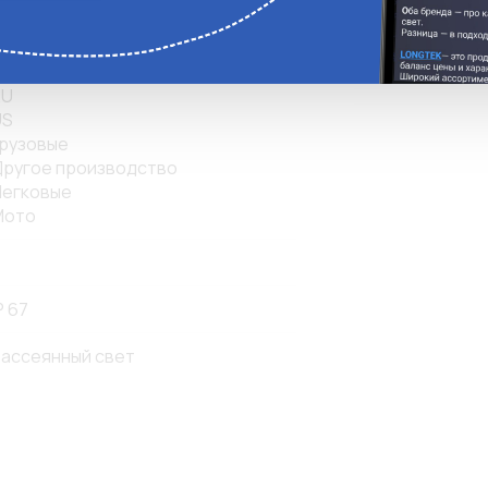
CN
EC
P
R
RU
US
рузовые
ругое производство
егковые
Мото
P 67
ассеянный свет