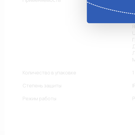
Применяемость
J
K
Г
Д
Л
Количество в упаковке
1
Степень защиты
I
Режим работы
Р