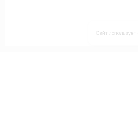
Сайт использует 
Каталог
Меню
Мы в с
сетях
Каталог
О компании
Автолампы
Гарантии и рекламации
ВКонтакте