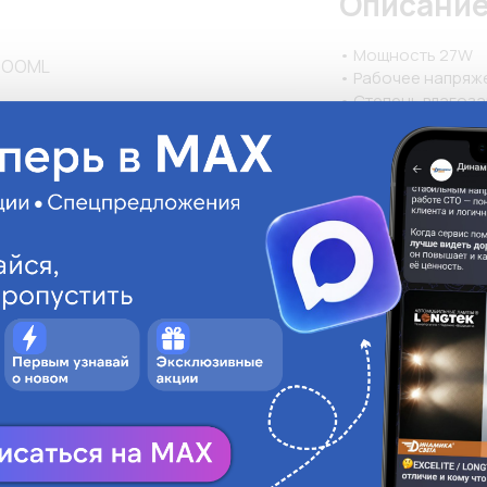
Описани
• Мощность 27W

ZOOML
• Рабочее напряже
• Степень влагозащ
WL
• Светодиоды EPIS
• Цветовая темпер
-32V
• Световой поток 1
• Литой алюминиев
27W
• Материал линзы:
• Монтажная скоб
tandard
• Сертификат:CE, 
• Угол рассеивания
500-7000К
• Габаритные разм
• Замена WL-3300
0
руглая
10