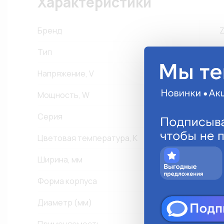
Характеристики
Бренд
Тип
Напряжение, V
9
Мощность, W
Серия
S
Цветовая температура, К
6
Ширина, мм
3
Форма корпуса
К
Диаметр (мм)
1