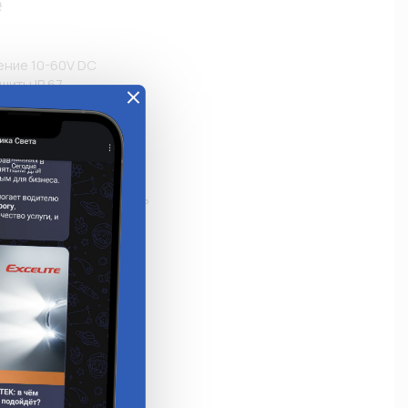
е
ние 10-60V DC

иты IP 67

TAR 9 x 3W

атура 6500-7000K

380 лм

ый корпус

 PMMA

а: Нержавеющая сталь

RoHs

 света: 60°

еры (мм): Ø110х30

20S