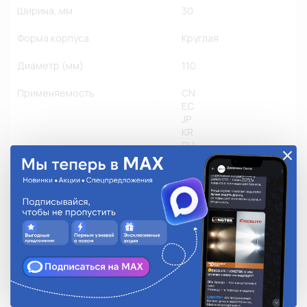
Ширина, мм
30
Форма корпуса
Круглая
Диаметр (мм)
110
Применяемость
CN
EC
JP
KR
RU
US
Грузовые
Другое производство
Легковые
Мото
Количество в упаковке
1
Степень защиты
IP 67
Режим работы
Рассеянный свет