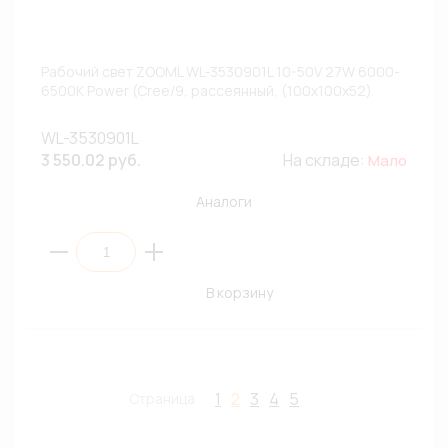
Рабочий свет ZOOML WL-3530901L 10-50V 27W 6000-
6500К Power (Cree/9, рассеянный, (100x100x52)
WL-3530901L
3 550.02 руб.
На складе:
Мало
Аналоги
В корзину
1
2
3
4
5
Страница