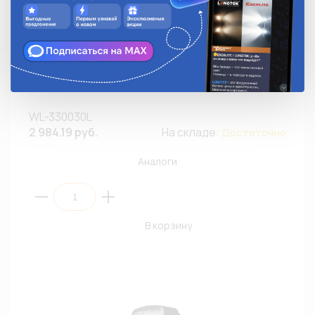
Рабочий свет ZOOML WL-330030L 9-32V 40W 6000К
Active (Cree/4, рассеянный, Ø140х90)
WL-330030L
2 984.19 руб.
На складе:
Достаточно
Аналоги
В корзину