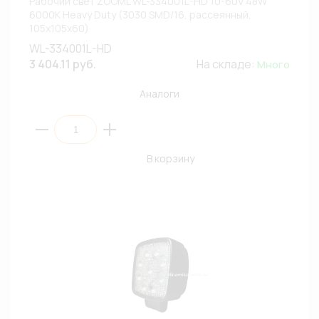
Рабочий свет ZOOML WL-334001L-HD 10-60V 48W
6000К Heavy Duty (3030 SMD/16, рассеянный,
105х105х60)
WL-334001L-HD
3 404.11 руб.
На складе:
Много
Аналоги
В корзину