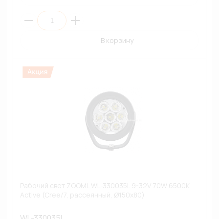
В корзину
Рабочий свет ZOOML WL-330035L 9-32V 70W 6500К
Active (Cree/7, рассеянный, Ø150х80)
WL-330035L