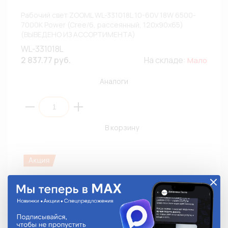
Рабочий свет ZOOML WL-331018L 10-60V 18W 6500-
7000К Power (Cree/6, рассеянный, 120х90х65)
(ВЫВЕДЕНО ИЗ АССОРТИМЕНТА)
WL-331018L
2 837.77 руб.
На складе:
Мало
Аналоги
В корзину