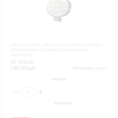
Рабочий свет WL-333014L ZOOML 12-80V 40W 6000-
6500K Standard (3030SMD/40, рассеянный
140х105х35)
WL-333014L
1 947.53 руб.
На складе:
Много
Аналоги
В корзину