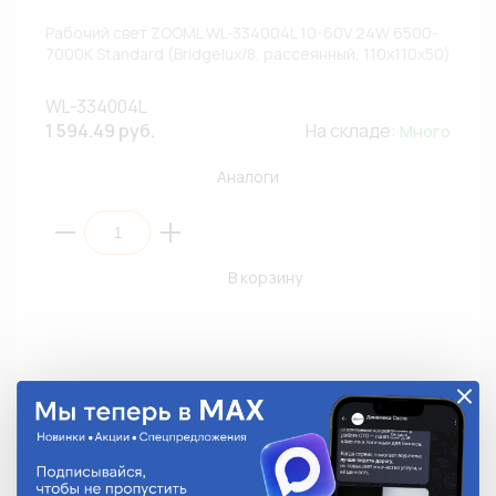
Рабочий свет ZOOML WL-334004L 10-60V 24W 6500-
7000К Standard (Bridgelux/8, рассеянный, 110х110х50)
WL-334004L
1 594.49 руб.
На складе:
Много
Аналоги
В корзину