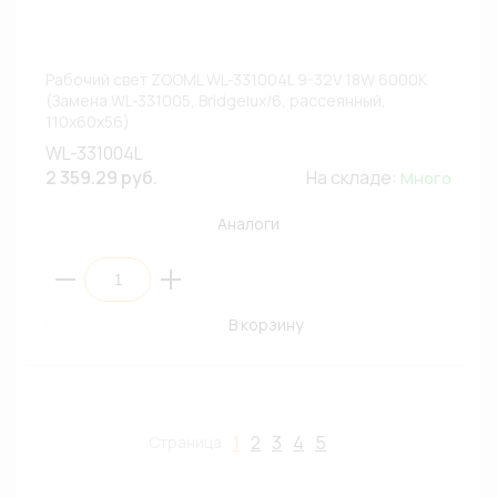
Рабочий свет ZOOML WL-331004L 9-32V 18W 6000К
(Замена WL-331005, Bridgelux/6, рассеянный,
110х60х56)
WL-331004L
2 359.29 руб.
На складе:
Много
Аналоги
В корзину
1
2
3
4
5
Страница