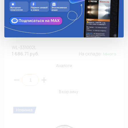
Рабочий свет ZOOML WL-331002L 9-32V 18W 6500-
7000К Standard (Bridgelux/6, рассеянный, 160х45х50)
WL-331002L
1 686.71 руб.
На складе:
Много
Аналоги
В корзину