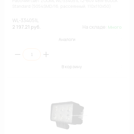
Рабочий свет ZOOML WL-334051L 12-60V 48W 6000K
Standard (5054SMD/16, рассеянный, 110x110x50)
WL-334051L
2 197.21 руб.
На складе:
Много
Аналоги
В корзину