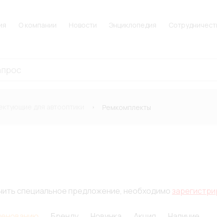
ия
О компании
Новости
Энциклопедия
Сотрудничест
ектующие для автооптики
Ремкомплекты
лучить специальное предложение, необходимо
зарегистри
менованию
Бренду
Новинка
Акция
Наличие