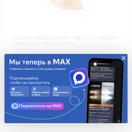
Указатель поворота ТЕХАВТОСВЕТ 74-011 передний
/левый (К) /б.л. /ВАЗ-2115 (1/30)
74-011
338.50 руб.
На складе:
Под заказ
Аналоги
Недоступно