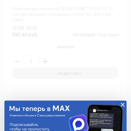
Повторитель поворота ТЕХАВТОСВЕТ УП101-12-01
12V /прозрачный /с пыльником /УАЗ, ГАЗ, ЗИЛ, ПАЗ
(1/60)
УП101-12-01
390.46 руб.
На складе:
Под заказ
Аналоги
Недоступно