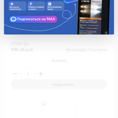
Повторитель поворота ТЕХАВТОСВЕТ УП101-24 24V /
с пыльником /МАЗ (1/60)
УП101-24
390.46 руб.
На складе:
Под заказ
Аналоги
Недоступно