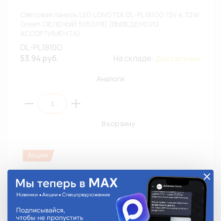
Световая панель LED LONGTEK DL-PL1810G 12V 4,32W
Green (ЗЕЛЕНЫЙ,5050/18) (ВЫВЕДЕНО ИЗ
АССОРТИМЕНТА)
DL-PL1810G
53.94 руб.
На складе:
Достаточно
Аналоги
В корзину