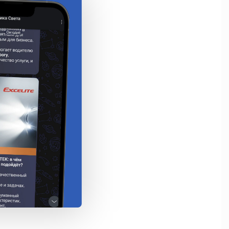
 службы

еление тепла

ть

онность

5050 SMD- 9 шт.