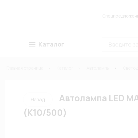
Спецпредложен
Каталог
Главная страница
Каталог
Автолампы
Свето
Автолампа LED МА
Назад
(К10/500)