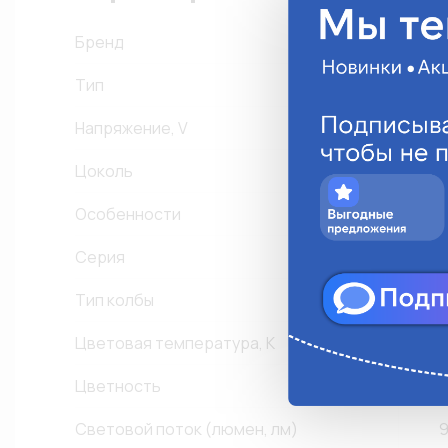
Бренд
Тип
Напряжение, V
1
Цоколь
Особенности
С
Серия
W
Тип колбы
Цветовая температура, К
6
Цветность
Б
Световой поток (люмен, лм)