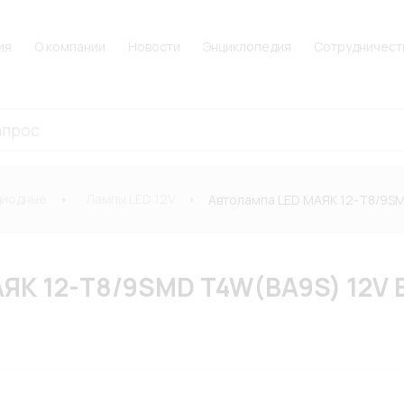
ия
О компании
Новости
Энциклопедия
Сотрудничест
диодные
Лампы LED 12V
Автолампа LED МАЯК 12-T8/9SM
ЯК 12-T8/9SMD T4W(BA9S) 12V 