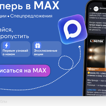
• Эффективность

МАЯК
• Безопасность

• Длительный срок
T4W(BA9s)
• Минимальное выд
• Высокая прочнос
2V
• Меньшая инерци
• КОМПЛЕКТАЦИЯ: 
BA9s
тандартная
hite
T9
000К
елый холодный свет
90лм