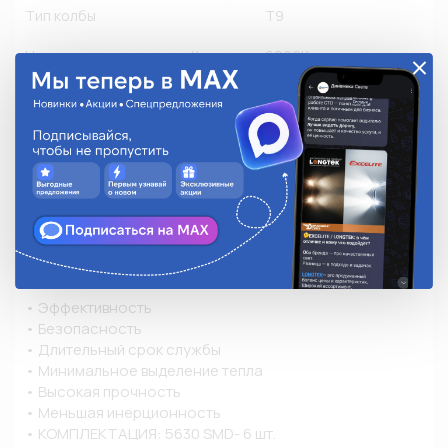
Тип колбы
T9
Цветовая температура, К
6000К
Цветность
Белый холодный свет
Световой поток (люмен, лм)
103лм
Применяемость
Другое производство
Легковые
Количество в упаковке
2
Описание
• Эффективность

• Безопасность

• Длительный срок службы

• Минимальное выделение тепла

• Высокая прочность

• Меньшая инерционность

• КОМПЛЕКТАЦИЯ: 5630 SMD- 6 шт.