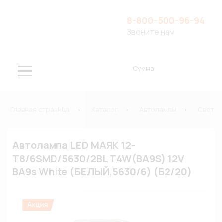
8-800-500-96-94
Звоните нам
Сумма
Главная страница
Каталог
Автолампы
Свето
Автолампа LED МАЯК 12-
T8/6SMD/5630/2BL T4W(BA9S) 12V
BA9s White (БЕЛЫЙ,5630/6) (Б2/20)