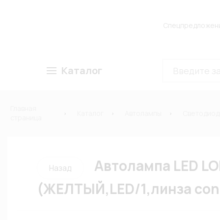
Спецпредложен
Каталог
Главная
Каталог
Автолампы
Светодиод
страница
Автолампа LED LON
Назад
(ЖЕЛТЫЙ,LED/1,линза co