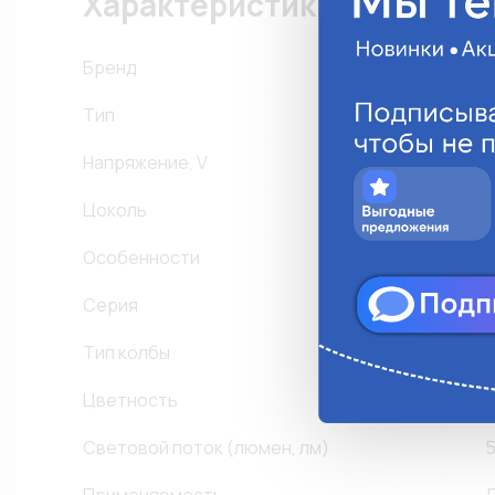
Характеристики
Бренд
Тип
B
Напряжение, V
1
Цоколь
B
Особенности
Серия
Y
Тип колбы
Цветность
Ж
Световой поток (люмен, лм)