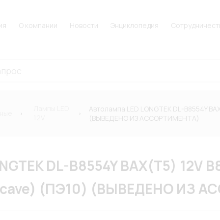
ия
О компании
Новости
Энциклопедия
Сотрудничест
Лампы LED
Автолампа LED LONGTEK DL-B8554Y BAX(
ные
12V
(ВЫВЕДЕНО ИЗ АССОРТИМЕНТА)
GTEK DL-B8554Y BAX(T5) 12V B8
ncave) (ПЭ10) (ВЫВЕДЕНО ИЗ 