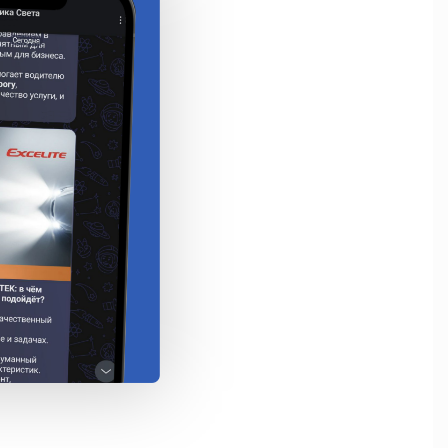
е
ve

 света 320˚

ip LED- 1шт.˚