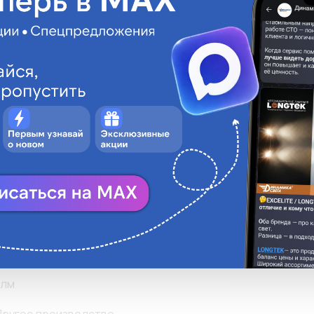
Описани
• Тип линзы Conca
LONGTEK
• Угол рассеивания
• КОМПЛЕКТАЦИЯ: D
AX(T5)
2V
8,5d
Цветная
ellow
T5
елтый свет
5лм