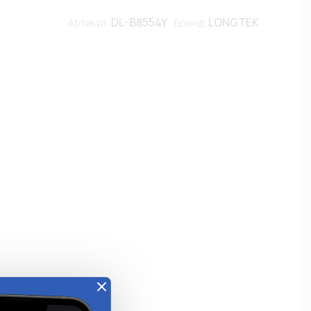
DL-B8554Y
LONGTEK
Артикул:
Бренд: