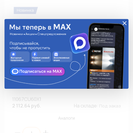
Автолампа LED PHILIPS 11067CU60X1 W16W(T15) 12V
W2,1x9,5d Ultinon Pro6000 SI 6000K (К1/10)
11067CU60X1
2 112.64 руб.
На складе:
Под заказ
Аналоги