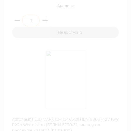
Аналоги
Недоступно
Автолампа LED МАЯК 12-HB4/A-28 HB4(9006) 12V 16W
P22d White Ultra (БЕЛЫЙ,5730/31,линза,угол
рассеивания360°) (К1/10/100)