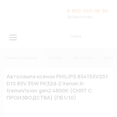
8-800-500-96-94
Звоните нам
Сумма
Главная страница
Каталог
Автолампы
Ксено
Автолампа ксенон PHILIPS 85415XV2S1
D1S 85V 35W PK32d-2 Xenon X-
tremeVision gen2 4800К (СНЯТ С
ПРОИЗВОДСТВА) (ПБ1/10)