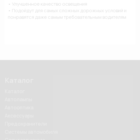
• Улучшенное качество освещения

• Подойдут для самых сложных дорожных условий и 
понравятся даже самым требовательным водителям
Каталог
Каталог
Автолампы
Автооптика
Аксессуары
Предохранители
Системы автомобиля