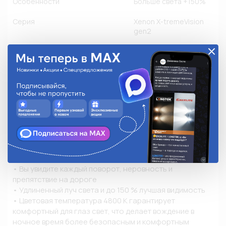
Особенности
Больше света +150%
Серия
Xenon X-tremeVision
gen2
Тип колбы
T9
Цветовая температура, К
4800К
Цветность
Белый холодный свет
Применяемость
Другое производство
Количество в упаковке
1
Описание
• Вы увидите каждый поворот, неровность и 
препятствие на дороге

• Удлиненный луч света и до 150 % лучшая видимость

• Цветовая температура 4800 К гарантирует 
комфортный для глаз свет, что делает вождение в 
ночное время более безопасным и комфортным
