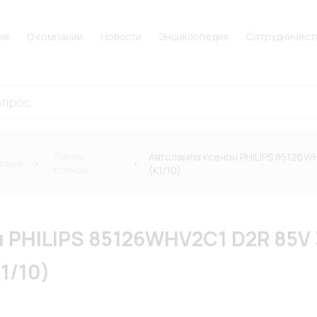
ия
О компании
Новости
Энциклопедия
Сотрудничест
Лампы
Автолампа ксенон PHILIPS 85126W
новые
ксенон
(К1/10)
 PHILIPS 85126WHV2C1 D2R 85V 
1/10)