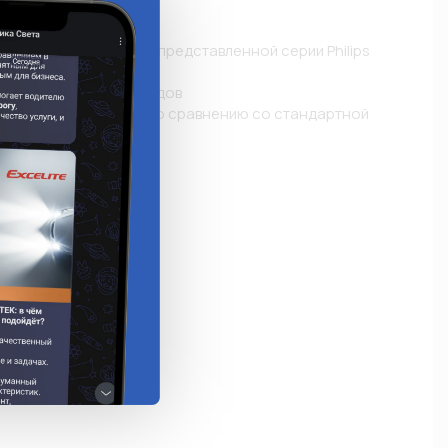
е
т ксеноновых ламп из представленной серии Philips 
 света как у светодиодов

видимости за рулем по сравнению со стандартной 
й