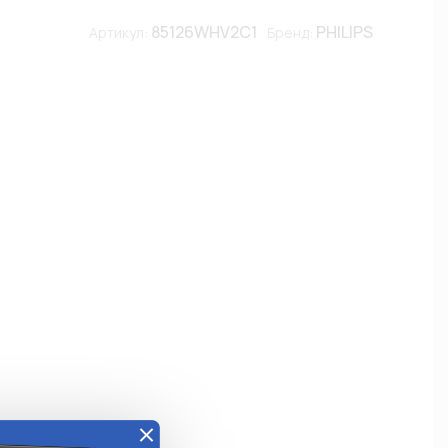
85126WHV2C1
PHILIPS
Артикул:
Бренд: