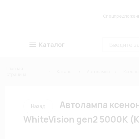
Спецпредложен
Каталог
Главная
Каталог
Автолампы
Ксено
страница
Автолампа ксенон
Назад
WhiteVision gen2 5000К (К