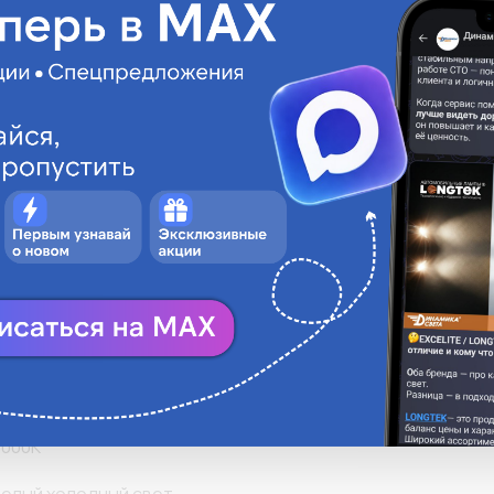
Описани
• Самый белый све
HILIPS
Xenon

• До 5000K белого
D2R
• До 120% больше 
ксеноновой лампо
85V
35W
32d-3
сеноновый эффект
enon WhiteVision gen2
T9
000К