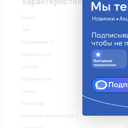
Характеристики
Бренд
P
Тип
Напряжение, V
Мощность, W
Цоколь
P
Особенности
К
Серия
X
Тип колбы
Цветовая температура, К
5