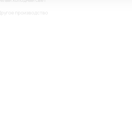
елый холодный свет
ругое производство