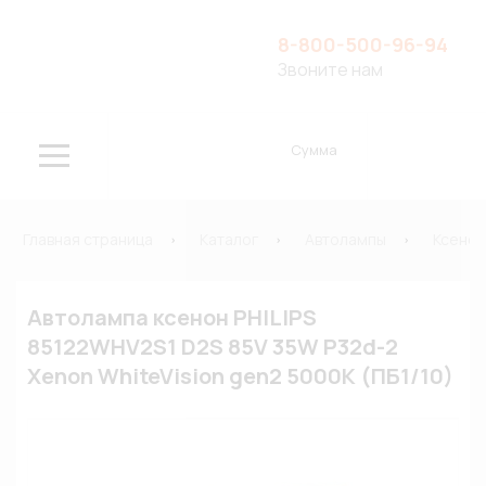
8-800-500-96-94
Звоните нам
Сумма
Главная страница
Каталог
Автолампы
Ксено
Автолампа ксенон PHILIPS
85122WHV2S1 D2S 85V 35W P32d-2
Xenon WhiteVision gen2 5000К (ПБ1/10)