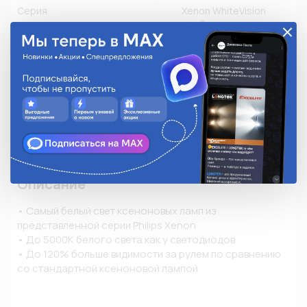
Серия
Xenon WhiteVision
gen2
Тип колбы
T9
Цветовая температура, К
5000К
Цветность
Белый холодный свет
Применяемость
Другое производство
Количество в упаковке
1
Описание
• Самый белый свет ксеноновых ламп из 
представленной серии Philips Xenon

• До 5000K белого света как у светодиодов

• До 120% больше видимости за рулем по сравнению 
со стандартной ксеноновой лампой