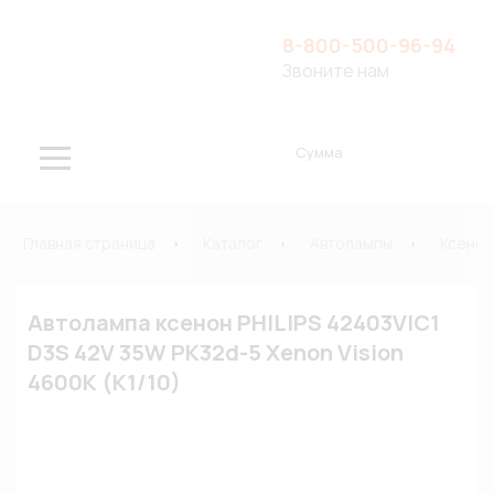
8-800-500-96-94
Звоните нам
Сумма
Главная страница
Каталог
Автолампы
Ксено
Автолампа ксенон PHILIPS 42403VIC1
D3S 42V 35W PK32d-5 Xenon Vision
4600К (К1/10)