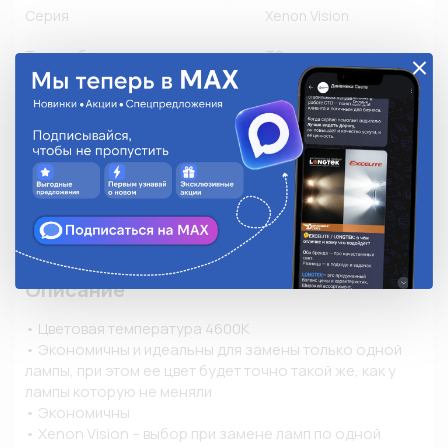
Серия
Xenon Vision
Тип колбы
T9
Цветовая температура, К
4300K
Цветность
Белый теплый свет
Световой поток (люмен, лм)
3200лм
Применяемость
Другое производство
Количество в упаковке
1
Описание
• Цветовая температура 4600К

• Экономичны и идеальны для замены только одной 
лампы, при этом ее цвет будет точно такой же, как у 
лампы которую не меняли

• Экономичны

• Xenon Vision – выбор при замене ламп по одной